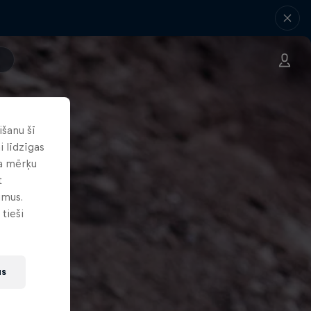
išanu šī
i līdzīgas
ga mērķu
t
umus.
 tieši
us