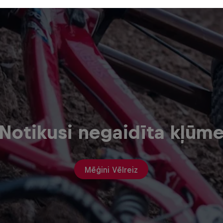
Notikusi negaidīta kļūm
Mēģini Vēlreiz