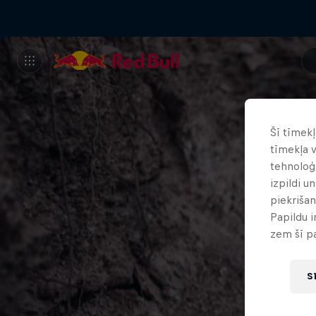
Šī tīmekļ
tīmekļa v
tehnoloģi
izpildi u
piekrišan
Papildu 
zem šī p
Sī