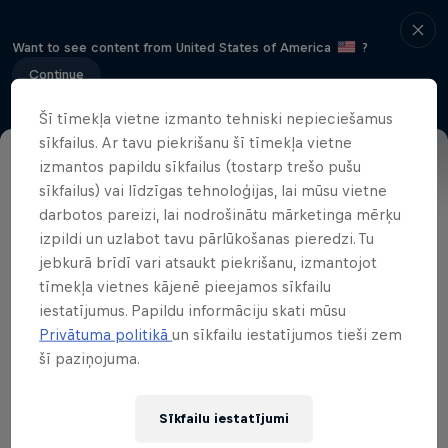
Want to see content from United States of America
?
Continue
Šī tīmekļa vietne izmanto tehniski nepieciešamus
sīkfailus. Ar tavu piekrišanu šī tīmekļa vietne
izmantos papildu sīkfailus (tostarp trešo pušu
Daļa no pasākumu sērijām
sīkfailus) vai līdzīgas tehnoloģijas, lai mūsu vietne
darbotos pareizi, lai nodrošinātu mārketinga mērķu
FIA World Rally Championship
izpildi un uzlabot tavu pārlūkošanas pieredzi. Tu
11 Tūres Pieturas
jebkurā brīdī vari atsaukt piekrišanu, izmantojot
tīmekļa vietnes kājenē pieejamos sīkfailu
Horvātija kļūs par 35.valsti, kura uzņēmusi
iestatījumus. Papildu informāciju skati mūsu
Privātuma politikā
un sīkfailu iestatījumos tieši zem
WRC sacīkstes. Asfaltētie ceļi tās
šī paziņojuma.
galvaspilsētā Zagrebā kļūs par šī rallija
skatuvi.
Sīkfailu iestatījumi