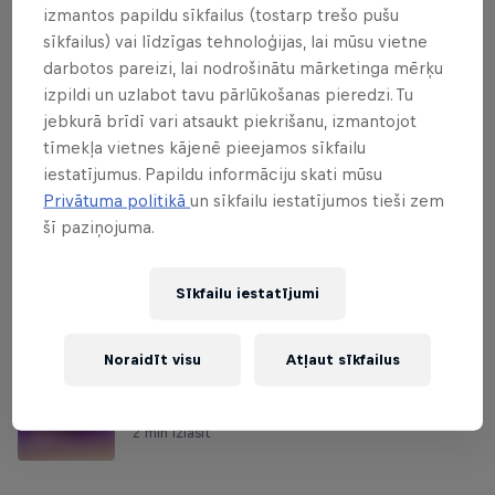
izmantos papildu sīkfailus (tostarp trešo pušu
Siguldā otro reizi notiks
sīkfailus) vai līdzīgas tehnoloģijas, lai mūsu vietne
slēpošanas sacensības
darbotos pareizi, lai nodrošinātu mārketinga mērķu
izpildi un uzlabot tavu pārlūkošanas pieredzi. Tu
Red Bull Stikla Kalns
jebkurā brīdī vari atsaukt piekrišanu, izmantojot
tīmekļa vietnes kājenē pieejamos sīkfailu
Unikālā formāta distanču slēpošanas sacensības notiks
iestatījumus. Papildu informāciju skati mūsu
otro gadu pēc kārtas.
Privātuma politikā
un sīkfailu iestatījumos tieši zem
2 min izlasīt
šī paziņojuma.
Sīkfailu iestatījumi
Vēl saistītie stāsti
Noraidīt visu
Atļaut sīkfailus
Apskati Red Bull Stikla Kalns 2023 fotogrāfijas
un rezultātus šeit
2 min izlasīt