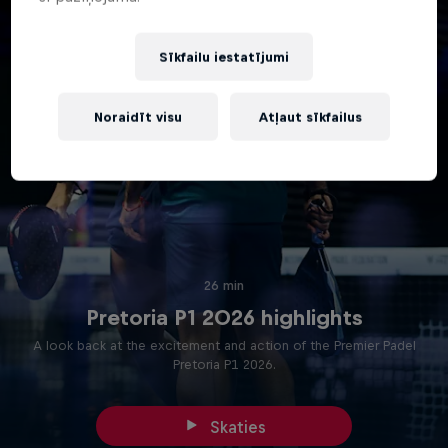
Sīkfailu iestatījumi
Noraidīt visu
Atļaut sīkfailus
26 min
Pretoria P1 2026 highlights
A look back at the excitement and action of the Premier Padel
Pretoria P1 2026.
Skaties