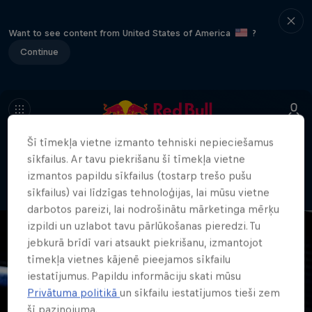
Want to see content from United States of America
?
Continue
Šī tīmekļa vietne izmanto tehniski nepieciešamus
404
sīkfailus. Ar tavu piekrišanu šī tīmekļa vietne
Nu, šis ir neērti. Kur gan pazuda lapa?!
izmantos papildu sīkfailus (tostarp trešo pušu
sīkfailus) vai līdzīgas tehnoloģijas, lai mūsu vietne
darbotos pareizi, lai nodrošinātu mārketinga mērķu
izpildi un uzlabot tavu pārlūkošanas pieredzi. Tu
jebkurā brīdī vari atsaukt piekrišanu, izmantojot
tīmekļa vietnes kājenē pieejamos sīkfailu
iestatījumus. Papildu informāciju skati mūsu
Privātuma politikā
un sīkfailu iestatījumos tieši zem
šī paziņojuma.