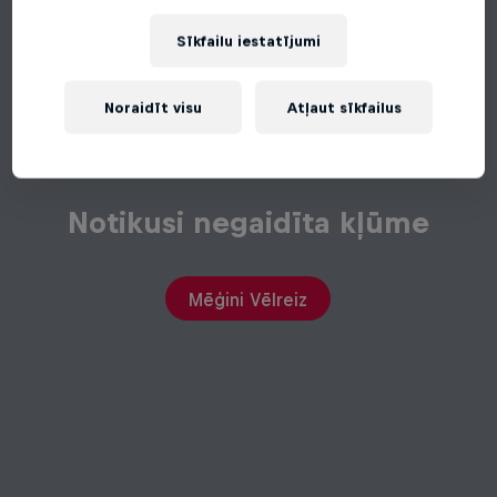
Sīkfailu iestatījumi
Noraidīt visu
Atļaut sīkfailus
Notikusi negaidīta kļūme
Mēģini Vēlreiz