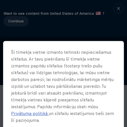
Want to see content from United States of America
?
Continue
Šī tīmekļa vietne izmanto tehniski nepieciešamus
sīkfailus. Ar tavu piekrišanu šī tīmekļa vietne
izmantos papildu sīkfailus (tostarp trešo pušu
sīkfailus) vai līdzīgas tehnoloģijas, lai mūsu vietne
darbotos pareizi, lai nodrošinātu mārketinga mērķu
izpildi un uzlabot tavu pārlūkošanas pieredzi. Tu
jebkurā brīdī vari atsaukt piekrišanu, izmantojot
tīmekļa vietnes kājenē pieejamos sīkfailu
iestatījumus. Papildu informāciju skati mūsu
Privātuma politikā
un sīkfailu iestatījumos tieši zem
šī paziņojuma.