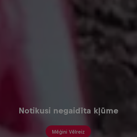
Notikusi negaidīta kļūme
Mēģini Vēlreiz