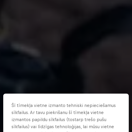
Šī tīmekļa vietne izmanto tehniski nepieciešamus
sīkfailus. Ar tavu piekrišanu šī tīmekļa vietne
izmantos papildu sīkfailus (tostarp trešo pušu
sīkfailus) vai līdzīgas tehnoloģijas, lai mūsu vietne