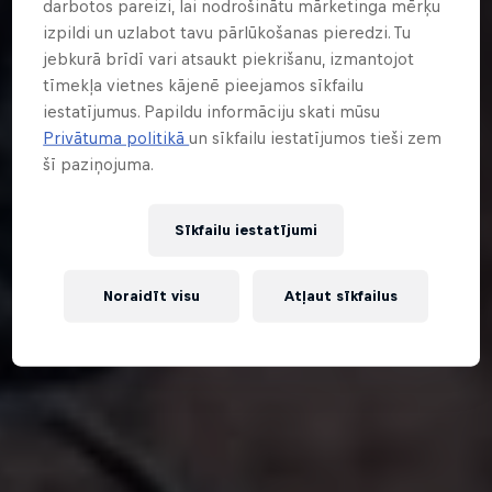
darbotos pareizi, lai nodrošinātu mārketinga mērķu
izpildi un uzlabot tavu pārlūkošanas pieredzi. Tu
jebkurā brīdī vari atsaukt piekrišanu, izmantojot
tīmekļa vietnes kājenē pieejamos sīkfailu
iestatījumus. Papildu informāciju skati mūsu
Privātuma politikā
un sīkfailu iestatījumos tieši zem
šī paziņojuma.
Sīkfailu iestatījumi
Noraidīt visu
Atļaut sīkfailus