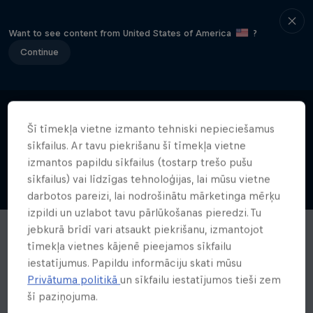
Want to see content from United States of America
?
Continue
Šī tīmekļa vietne izmanto tehniski nepieciešamus
sīkfailus. Ar tavu piekrišanu šī tīmekļa vietne
izmantos papildu sīkfailus (tostarp trešo pušu
sīkfailus) vai līdzīgas tehnoloģijas, lai mūsu vietne
darbotos pareizi, lai nodrošinātu mārketinga mērķu
izpildi un uzlabot tavu pārlūkošanas pieredzi. Tu
jebkurā brīdī vari atsaukt piekrišanu, izmantojot
tīmekļa vietnes kājenē pieejamos sīkfailu
iestatījumus. Papildu informāciju skati mūsu
Privātuma politikā
un sīkfailu iestatījumos tieši zem
šī paziņojuma.