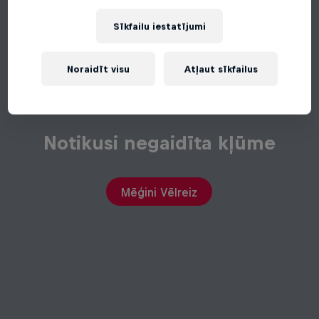
Sīkfailu iestatījumi
Noraidīt visu
Atļaut sīkfailus
Notikusi negaidīta kļūme
Mēģini Vēlreiz