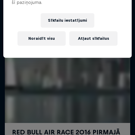
šī paziņojuma.
Sīkfailu iestatījumi
Noraidīt visu
Atļaut sīkfailus