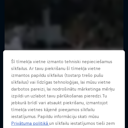
Šī tīmekļa vietne izmanto tehniski nepieciešamus
sīkfailus. Ar tavu piekrišanu šī tīmekļa vietne
izmantos papildu sīkfailus (tostarp trešo pušu
sīkfailus) vai līdzīgas tehnoloģijas, lai mūsu vietne
darbotos pareizi, lai nodrošinātu mārketinga mērķu
izpildi un uzlabot tavu pārlūkošanas pieredzi. Tu
jebkurā brīdī vari atsaukt piekrišanu, izmantojot
tīmekļa vietnes kājenē pieejamos sīkfailu
iestatījumus. Papildu informāciju skati mūsu
Privātuma politikā
un sīkfailu iestatījumos tieši zem