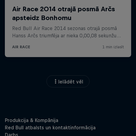
Ielādēt vēl