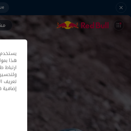
ue
مشر
يستخدم م
هذا بموا
ارتباط ط
ولتحسين 
تعريف ال
إضافية 