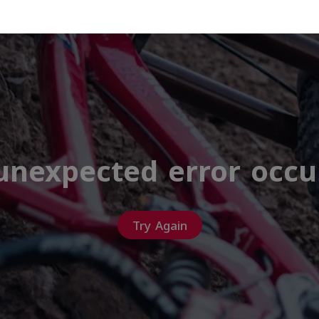
unexpected error occu
Try Again