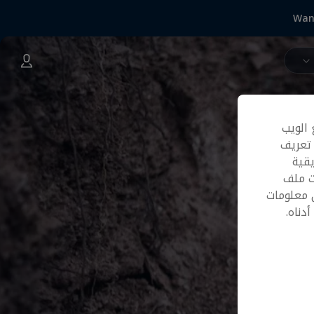
Wan
 الويب
 تعريف
قية
ت ملف
 معلومات
دناه.