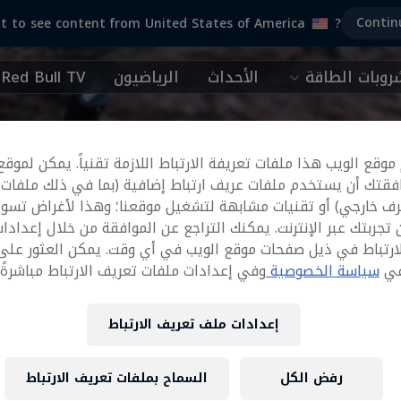
Contin
t to see content from United States of America
?
وبات الطاقة
الأحداث
الرياضيون
Red Bull TV
وقع الويب هذا ملفات تعريفة الارتباط اللازمة تقنياً. يمكن لموقع
فقتك أن يستخدم ملفات عريف ارتباط إضافية (بما في ذلك ملفات
رف خارجي) أو تقنيات مشابهة لتشغيل موقعنا؛ وهذا لأغراض تسوي
تجربتك عبر الإنترنت. يمكنك التراجع عن الموافقة من خلال إعدادا
ارتباط في ذيل صفحات موقع الويب في أي وقت. يمكن العثور على
في
سياسة الخصوصية
وفي إعدادات ملفات تعريف الارتباط مباشرةً أ
إعدادات ملف تعريف الارتباط
رفض الكل
السماح بملفات تعريف الارتباط