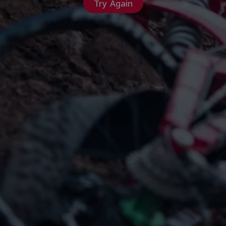
Try Again