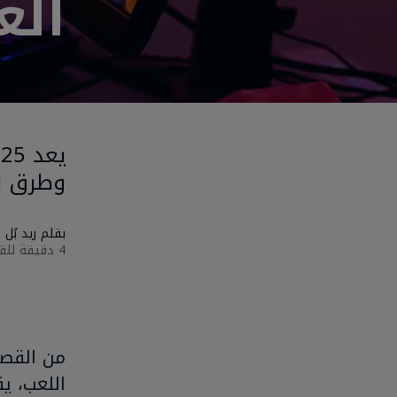
ألع
وطرق لعب م
بقلم ريد بُل
‎4‎ دقيقة للقراءة
من القصص
اللعب، يق