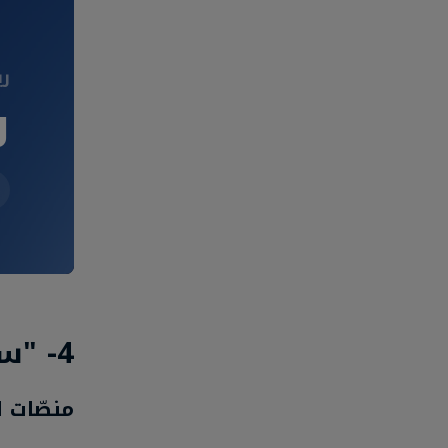
ري
ر
4- "سبليت فيكشن" (SPLIT FICTION)
منصّات اللعب: