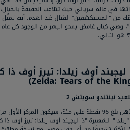
هو بمثابة حرب...
اثها في عالم سريالي حيث تتلاعب الحقيقة بالخيال، 
ك من "المستكشفين" القتال ضد العدم. أنت تمثّل ا
ة"، وهي كيان غامض يمحو البشر من الوجود كل عام ع
Zelda: Tears of the Ki
عب: نينتندو سويتش 2
برصيد مذهل بلغ 96 نقطة على مئة، سيكون المركز الأ
زيلدا" الشهيرة "ذا ليجيند أوف زيلدا: تيرز أوف ذا 
 الأكثر تشويقًا من أي وقت مضى مع نسخة مطوّرة با