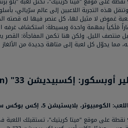
برصيد 92 نقطة على موقع "ميتا كريتيك"، تحتل لعبة "بلو ب
وتنقل هذه التجربة اللاعبين إلى عالم سرّيالي، بأس
عبة غموض لا مثيل لها، كل عنصر فيها له قصته الخ
راً مَلَكياً بمهمة واحدة وبسيطة: استكشاف غرفه ا
بل منتصف الليل. ولكن هنا تكمن المفاجأة: القصر 
، مما يحوّل كل لعبة إلى متاهة جديدة من الألغاز وا
2- 
 الكومبيوتر، بلايستيشن 5، إكس بوكس سيريز إكس|إس
برصيد 93 نقطة على موقع "ميتا كريتيك"، تستقبلك اللعب