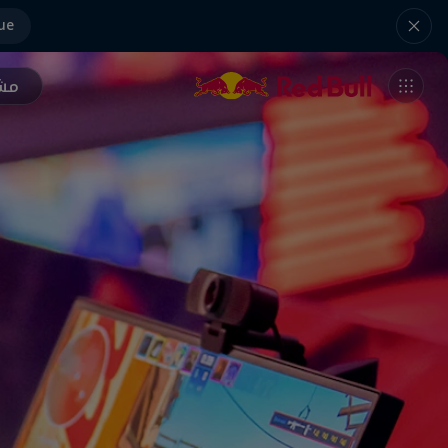
ue
مشر