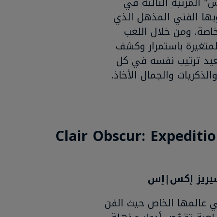
رنس" المرتبة الثالثة في
لوبها الفني المذهل الذي
اصة. ومن خلال اللعب
لمتغيرة باستمرار وكشف
يعيد ترتيب نفسه في كل
لذكريات والجمال الأخاذ.
"كلير أوبسكور: إكسبيديشن 33" (Clair Obscur: Expedition
ة في عالمها الخاص حيث الفن