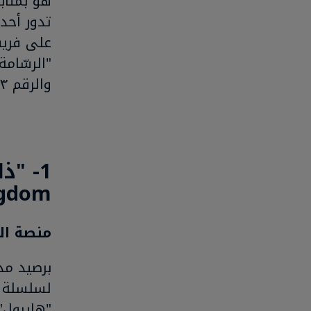
تدور أحد
على فريق
"الرسّام
والرقم ٣٣ هو التالي.
ngdom)
منصة الل
لسلسلة "
"هايرول"