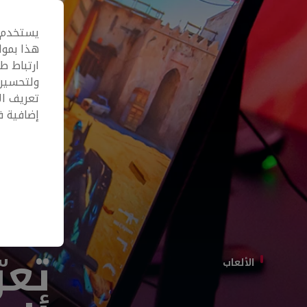
يستخدم م
هذا بموا
ارتباط ط
ولتحسين 
تعريف ال
إضافية 
الألعاب