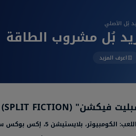
د بُل الأصلي
يد بُل مشروب الطاقة
اعرف المزيد
 الكومبيوتر، بلايستيشن 5، إكس بوكس سيريز إكس|إس