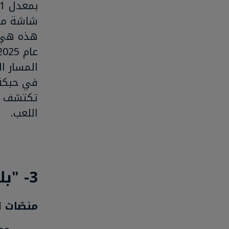
شاشة مقس
هذه هي ل
المسار ا
في حبكة 
تكتشف مس
اللعب.
3- "بلو برنس" (BLUE PRINCE)
منصّات اللعب: