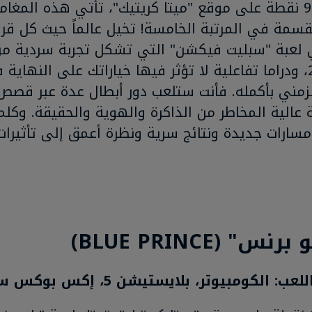
بمعدل 91 نقطة على موقع "ميتا كريتيك"، تأتي هذه ال
مة في المرتبة الخامسة! تخيل عالماً حيث كل قرار يك
عبة "سبليت فيكشن" التي تشكل تجربة سردية من ا
عام 2025، ودراما تفاعلية لا تؤثر فيها خياراتك على النهاي
لزمني بأكمله. فأنت ستلعب دور أبطال عدة عبر قصص
عالية المخاطر من الذاكرة والهوية والحقيقة. وكلما
ارات جديدة ونتائج سرية ونظرة أعمق إلى تأثيرات 
 الكومبيوتر، بلايستيشن 5، إكس بوكس سيريز إكس|إس