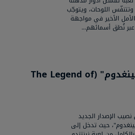
 حرفيًا. "كلير أوبسكور: إكسبيديشن 33" هي لعبة تقمّص أدوار مذهلة
وتتنفّس اللوحات، ويتوجّب
لأمل الأخير في مواجهة
بر نُطق أسمائهم...
1- "ذا ليجيند أوف زيلدا: تيرز أوف ذا كينغدوم" (The Legend of
ول من نصيب الإصدار الجديد
كينغدوم"، حيث تدخل إلى
لكامل من لعبة نينتندو