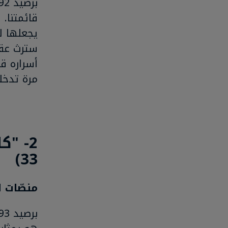
قائمتنا. 
يجعلها ل
سترث عقا
أسراره ق
مرة تدخله
33)
منصّات اللعب: