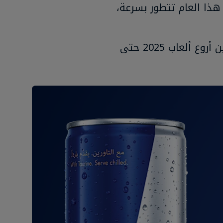
 هذا العام تتطور بسرعة،
تابع القراءة لتتعرف على أفضل 4 ألعاب فيديو اخترناها من بين أروع ألعاب 2025 حتى