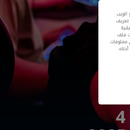
 الويب
 تعريف
قية
ت ملف
 معلومات
دناه.
تعرّفوا على أفضل 4