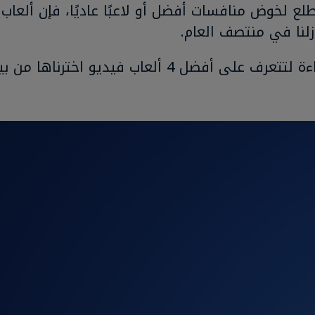
طلع لخوض منافسات أفضل أو لاعبًا عاديًا، فإن ألعاب
زلنا في منتصف العام.