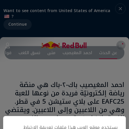
Want to see content from United States of America
?
Continue
عن الحدث
احمد المغيصيب
متى
نسق اللعب
قواعد 
احمد المغيصيب باك-٢-باك هي منصّة
رياضة إلكترونيّة فريدة من نوعها للعبة
EAFC25 على بلاي ستيشن 5 في قطر.
وهي من اللاعبين وإلى اللاعبين. ويقتضي
النسق إنشاء فريق من لاعبَين اثنين
والتنافس خلال تصفيات تُجرى، تمهيدًا
يستخدم موقع الويب هذا ملفات تعريفة الارتباط