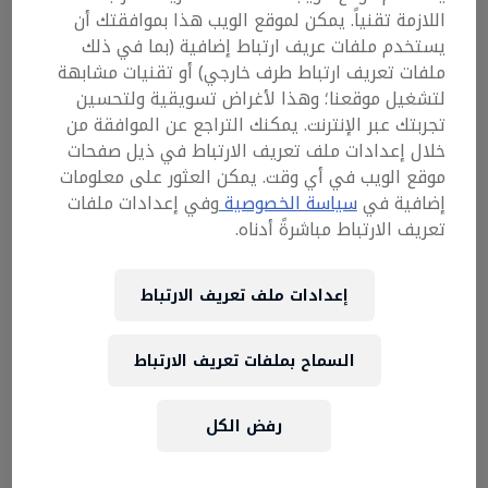
للنهائيّات الوطنيّة. ويتطلّب الفوز أن
اللازمة تقنياً. يمكن لموقع الويب هذا بموافقتك أن
يستخدم ملفات عريف ارتباط إضافية (بما في ذلك
يسجّل الفريق هدفين متتاليين ليربح في
ملفات تعريف ارتباط طرف خارجي) أو تقنيات مشابهة
أسلوب كرة قدم 11vs11. وإليكم فيما
لتشغيل موقعنا؛ وهذا لأغراض تسويقية ولتحسين
يلي مزيدٌ من التفاصيل بشأن النسق.
تجربتك عبر الإنترنت. يمكنك التراجع عن الموافقة من
خلال إعدادات ملف تعريف الارتباط في ذيل صفحات
ما الجديد؟
موقع الويب في أي وقت. يمكن العثور على معلومات
إضافية في
سياسة الخصوصية
وفي إعدادات ملفات
إنّ نسق لاعبين اثنين ضدّ لاعبين اثنين ضمن أسلوب
تعريف الارتباط مباشرةً أدناه.
كرة قدم 11vs11 يغيّر كامل ديناميّات اللعبة، كما أنّه
يساعد اللاعبين على اختيار زملائهم المفضّلين في
إعدادات ملف تعريف الارتباط
الفريق استنادًا إلى الاستراتيجيّة، والتواصل،
والمهارات. وتركّز الفرق الآن على اعتماد الطريقة
السماح بملفات تعريف الارتباط
المفضلة للتنسيق بين عضوي الفريق لتسجيل هدفين
متتاليين. هذه البطولة ليست تابعة لـ Electronic Arts
Inc. أو المرخصين لها ولا تجري تحت رعايتهم.
رفض الكل