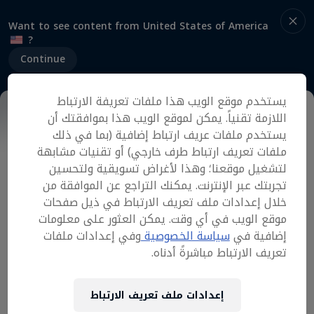
Want to see content from United States of America
?
Continue
يستخدم موقع الويب هذا ملفات تعريفة الارتباط
اللازمة تقنياً. يمكن لموقع الويب هذا بموافقتك أن
معلومات عن الحدث
طريقة السباق
معلومات للمتنافسي
يستخدم ملفات عريف ارتباط إضافية (بما في ذلك
ملفات تعريف ارتباط طرف خارجي) أو تقنيات مشابهة
لتشغيل موقعنا؛ وهذا لأغراض تسويقية ولتحسين
تجربتك عبر الإنترنت. يمكنك التراجع عن الموافقة من
50 بالمئة من المشاركين في جولات التصفية ينتقلون
خلال إعدادات ملف تعريف الارتباط في ذيل صفحات
إلى نصف النهائي، و25 بالمئة من المشاركين في
موقع الويب في أي وقت. يمكن العثور على معلومات
جولات نصف النهائي ينتقلون إلى النهائيات. وهذه
إضافية في
سياسة الخصوصية
وفي إعدادات ملفات
النسبة ترتكز على الأعداد الفعلية لدى الانطلاق.
تعريف الارتباط مباشرةً أدناه.
ويتأهل المشاركون إلى المرحلة التالية بعد انتزاع علم
عند خط النهاية. وسيشارك قرابة مئة شخص في
إعدادات ملف تعريف الارتباط
جولة تقام خلال 30 دقيقة، و20 دقيقة في كل من