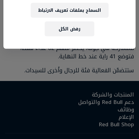
نصف النهائي والنهائي.
السماح بملفات تعريف الارتباط
على العدائين إنهاء الكيلومتر ضمن الأوقات المحددة
في كل من المراحل.
رفض الكل
وفي ما يلي مثال عمليّ: 100 شخص مسجلّون
للمشاركة في جولة، يحضر منهم 82 عداءً فقط،
فتوضع 41 راية عند خط النهاية.
ستتضمّن الفعالية فئة للرجال وأخرى للسيدات.