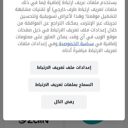
يمكنك التسجيل في أي من التصفيات المتوفرة
يستخدم ملفات عريف ارتباط إضافية (بما في ذلك
ريد بُل سالتسبورغ في النمسا!
ما هي رسوم التسجيل؟
من خلال:
ملفات تعريف ارتباط طرف خارجي) أو تقنيات مشابهة
https://etathkara.com/en/RBGoalEnglish/events
لتشغيل موقعنا؛ وهذا لأغراض تسويقية ولتحسين
رسوم التسجيل للفريق 5 دنانير فقط
تجربتك عبر الإنترنت. يمكنك التراجع عن الموافقة من
ما هي الجائزة؟
خلال إعدادات ملف تعريف الارتباط في ذيل صفحات
موقع الويب في أي وقت. يمكن العثور على معلومات
سيتوح للفريق الفائز رحلة إلى نادي ريد بُل
ما هي أنواع بطاقات القوة؟
إضافية في
سياسة الخصوصية
وفي إعدادات ملفات
سالتسبورغ في النمسا!
تعريف الارتباط مباشرةً أدناه.
الجول بجولين (لمدة دقيقتين): جميع
ما هي قوانين اللعبة؟
الأهداف التي يسجلها الفريق تحتسب
إعدادات ملف تعريف الارتباط
مضاعفة.
يجب أن يكون المشاركون بعمر 18 عامًا أو أكثر -
طلع لاعب من الفريق الثاني (لمدة
تحقق من رابط التسجيل لمزيد من القواعد
الرعاة
دقيقتين): يجب أن يخرج لاعب واحد من
السماح بملفات تعريف الارتباط
والقيود.
الفريق المنافس.
إعكس النتيجة (لمدة دقيقتين): جميع
رفض الكل
الأهداف التي يسجلها الفريق المنافس
تقلل من نتيجته هدفاً واحداً.
إلعب دقيقة زيادة (دقيقة واحدة فقط
في النهائي الوطني): يحصل فريقك على