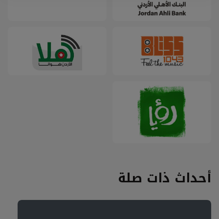
دقيقة إضافية واحدة من وقت المباراة.
الكرت الثاني فستق فاضي (لمدة
دقيقتين): لا يمكن أن يتأثر فريقك
ببطاقات الفريق المنافس.
عراسك ريشه (النهائي الوطني فقط):
يجوز للفريق المطالبة بضربة جزاء في أي
وقت. يجوز لكل لاعب تنفيذ ضربة جزاء
واحدة فقط.
أحداث ذات صلة