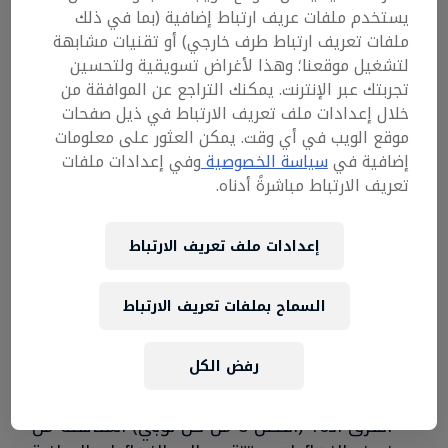
يستخدم ملفات عريف ارتباط إضافية (بما في ذلك
سيكون هناك حد أقصى من 25 فريقاً لكل
ملفات تعريف ارتباط طرف خارجي) أو تقنيات مشابهة
مجموعة (لوبي). وسيكون هناك ما يصل إلى أربع
لتشغيل موقعنا؛ وهذا لأغراض تسويقية ولتحسين
مجموعات في كل من التصفيات.
تجربتك عبر الإنترنت. يمكنك التراجع عن الموافقة من
الفرق الثمانية الأولى من كل مجموعة ستتقدم
خلال إعدادات ملف تعريف الارتباط في ذيل صفحات
إلى نصف النهائي، بما مجموعه 32 فريقاً (من 4
موقع الويب في أي وقت. يمكن العثور على معلومات
لوبي).
إضافية في
سياسة الخصوصية
وفي إعدادات ملفات
تعريف الارتباط مباشرةً أدناه.
الفرق الـ32 المتأهلة من التصفيات ستتقدم إلى
نصف النهائيات.
إعدادات ملف تعريف الارتباط
نصف النهائيات
الفرق الـ32 المتأهلة من المرحلة الأولى ستلعب
السماح بملفات تعريف الارتباط
في مجموعتَين (16 فريقاً في كل لوبي).
أفضل 8 فرق متأهلة من كل لوبي ستتأهل إلى
رفض الكل
النهائيات (بما مجموعه 16 فريقاً).
الفرق الـ16 (أفضل 8 من كل لوبي) المتأهلة من