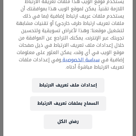
يستخدم موقع الويب هذا ملفات تعريفة الارتباط
اللازمة تقنياً. يمكن لموقع الويب هذا بموافقتك أن
يستخدم ملفات عريف ارتباط إضافية (بما في ذلك
ملفات تعريف ارتباط طرف خارجي) أو تقنيات مشابهة
لتشغيل موقعنا؛ وهذا لأغراض تسويقية ولتحسين
تجربتك عبر الإنترنت. يمكنك التراجع عن الموافقة من
خلال إعدادات ملف تعريف الارتباط في ذيل صفحات
موقع الويب في أي وقت. يمكن العثور على معلومات
إضافية في
سياسة الخصوصية
وفي إعدادات ملفات
تعريف الارتباط مباشرةً أدناه.
إعدادات ملف تعريف الارتباط
إم إس دوسري جايم أون
14 نوفمبر – 12 ديسمبر 2025
السماح بملفات تعريف الارتباط
المملكة العربية السعودية
الألعاب
رفض الكل
Past event