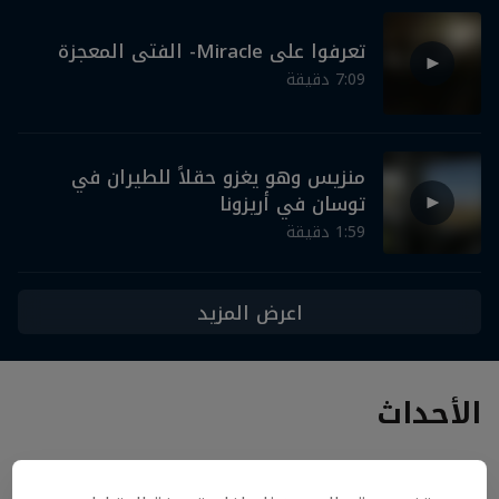
تعرفوا على Miracle- الفتى المعجزة
‎7:09‎ دقيقة
منزيس وهو يغزو حقلاً للطيران في
توسان في أريزونا
‎1:59‎ دقيقة
اعرض المزيد
الأحداث