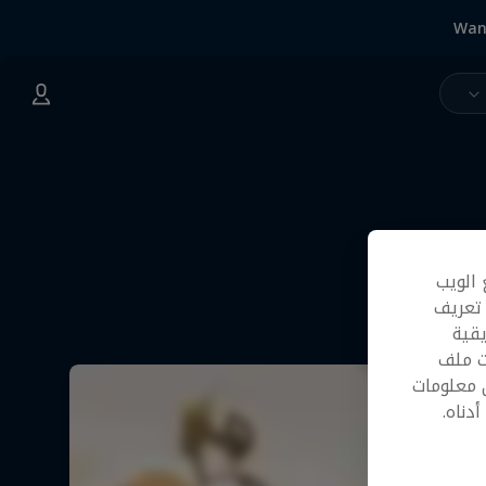
Wan
 الويب
 تعريف
قية
ت ملف
 معلومات
دناه.