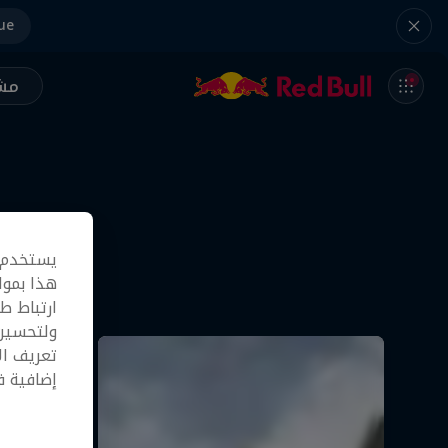
ue
مشر
لا
يستخدم م
هكذا خ
هذا بموا
ارتباط ط
ولتحسين 
تعريف ال
إضافية 