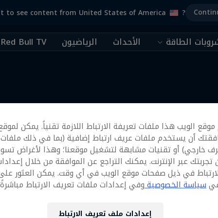
Contin
t to see content from United States of America
?
وبات الطاقة
الأحداث
الرياضيون
Red Bull TV
المزيد
 تنظر إلى الأسفل
وقع الويب هذا ملفات تعريفة الارتباط اللازمة تقنياً. يمكن لموقع
اض كريس كايل تجربة "بي م
فقتك أن يستخدم ملفات عريف ارتباط إضافية (بما في ذلك ملفات
إكس" في السماء
رف خارجي) أو تقنيات مشابهة لتشغيل موقعنا؛ وهذا لأغراض تسوي
تجربتك عبر الإنترنت. يمكنك التراجع عن الموافقة من خلال إعدادا
رياضة الدرّجات
ارتباط في ذيل صفحات موقع الويب في أي وقت. يمكن العثور على
في
سياسة الخصوصية
وفي إعدادات ملفات تعريف الارتباط مباشرةً أ
إعدادات ملف تعريف الارتباط