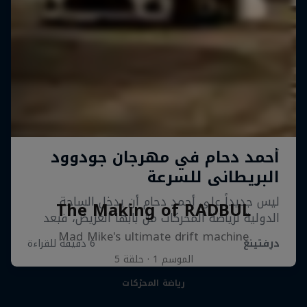
The Making of RADBUL
Mad Mike's ultimate drift machine
الموسم ‎1‎ · حلقة ‎5‎
رياضة المحرّكات