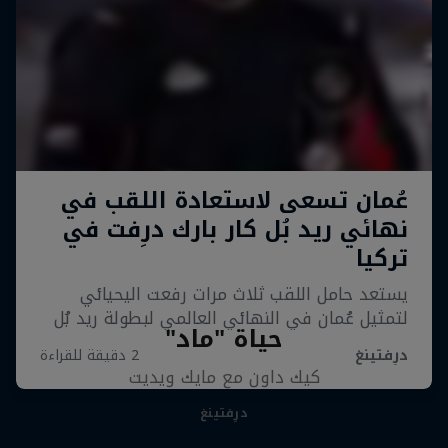
حياة "ماد"
كيك داون مع مايك ويديت
درِفتينغ