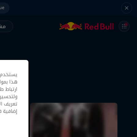
ue
مشر
يستخدم م
هذا بموا
ارتباط ط
ولتحسين 
تعريف ال
إضافية 