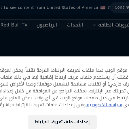
Contin
t to see content from United States of America
?
وبات الطاقة
الأحداث
الرياضيون
Red Bull TV
المزيد
وقع الويب هذا ملفات تعريفة الارتباط اللازمة تقنياً. يمكن لموقع
فقتك أن يستخدم ملفات عريف ارتباط إضافية (بما في ذلك ملفات
رف خارجي) أو تقنيات مشابهة لتشغيل موقعنا؛ وهذا لأغراض تسوي
تجربتك عبر الإنترنت. يمكنك التراجع عن الموافقة من خلال إعدادا
ارتباط في ذيل صفحات موقع الويب في أي وقت. يمكن العثور على
في
سياسة الخصوصية
وفي إعدادات ملفات تعريف الارتباط مباشرةً أ
إعدادات ملف تعريف الارتباط