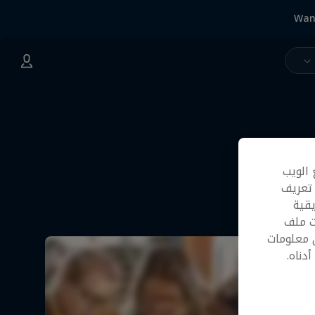
Wan
 الويب
 تعريف
قية
ت ملف
 معلومات
دناه.