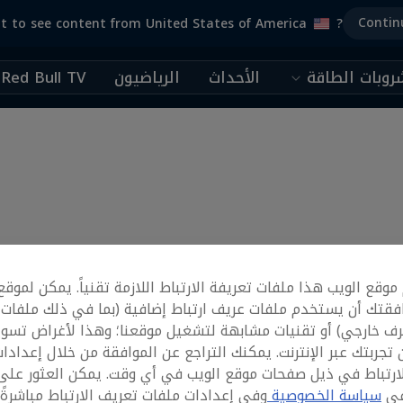
Contin
t to see content from United States of America
?
وبات الطاقة
الأحداث
الرياضيون
Red Bull TV
وقع الويب هذا ملفات تعريفة الارتباط اللازمة تقنياً. يمكن لموقع
فقتك أن يستخدم ملفات عريف ارتباط إضافية (بما في ذلك ملفات
رف خارجي) أو تقنيات مشابهة لتشغيل موقعنا؛ وهذا لأغراض تسوي
تجربتك عبر الإنترنت. يمكنك التراجع عن الموافقة من خلال إعدادا
ارتباط في ذيل صفحات موقع الويب في أي وقت. يمكن العثور على
في
سياسة الخصوصية
وفي إعدادات ملفات تعريف الارتباط مباشرةً أ