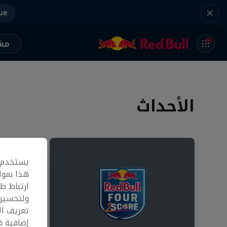
ue
مشر
الأحداث
يستخدم م
هذا بموا
ارتباط ط
ولتحسين 
تعريف ال
إضافية 