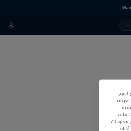
Wan
 الويب
 تعريف
قية
ت ملف
 معلومات
دناه.