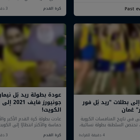
Past e