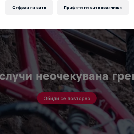
Отфрли ги сите
Прифати ги сите колачиња
случи неочекувана гр
Обиди се повторно