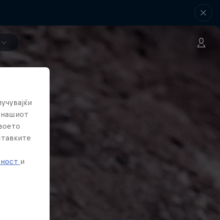
лучувајќи
е нашиот
твоето
ставките
е
тност
и