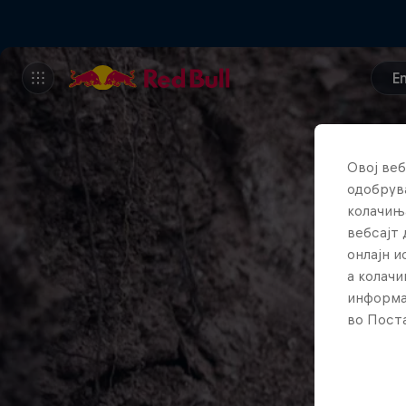
E
Овој веб
одобрува
колачињ
вебсајт 
онлајн 
а колачи
информа
во Поста