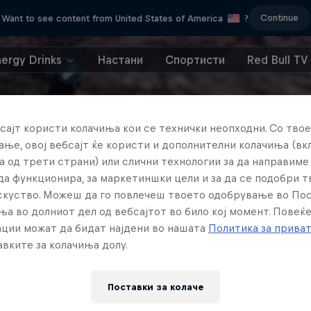
Continue
Want to see content from United States of America
?
nergy Drinks
Настани
Спортисти
Red Bull TV
сајт користи колачиња кои се технички неопходни. Со твое
ње, овој вебсајт ќе користи и дополнителни колачиња (вк
а од трети страни) или слични технологии за да направим
да функционира, за маркетиншки цели и за да се подобри 
искуство. Можеш да го повлечеш твоето одобрување во По
ња во долниот дел од вебсајтот во било кој момент. Повеќ
ции можат да бидат најдени во нашата
Политика за прива
вките за колачиња долу.
Поставки за колачe