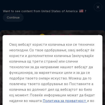
Want to see content from United States of America
?
Continue
Овој вебсајт користи колачиња кои се технички
неопходни. Со твое одобрување, овој вебсајт ќе
користи и дополнителни колачиња (вклучувајќи
колачиња од трети страни) или слични
технологии за да направиме нашиот вебсајт да
функционира, за маркетиншки цели и за да се
подобри твоето онлајн искуство. Можеш да го
повлечеш твоето одобрување во Поставките а
колачиња во долниот дел од вебсајтот во било
кој момент. Повеќе информации можат да бидат
најдени во нашата
Политика за приватност
и во