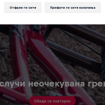
Отфрли ги сите
Прифати ги сите колачиња
случи неочекувана гр
Обиди се повторно