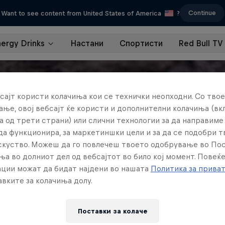
Continue
Want to see content from United States of America
?
nergy Drinks
Настани
Спортисти
Red Bull TV
сајт користи колачиња кои се технички неопходни. Со твое
ње, овој вебсајт ќе користи и дополнителни колачиња (вк
а од трети страни) или слични технологии за да направим
да функционира, за маркетиншки цели и за да се подобри 
искуство. Можеш да го повлечеш твоето одобрување во По
ња во долниот дел од вебсајтот во било кој момент. Повеќ
ции можат да бидат најдени во нашата
Политика за прива
вките за колачиња долу.
Поставки за колачe