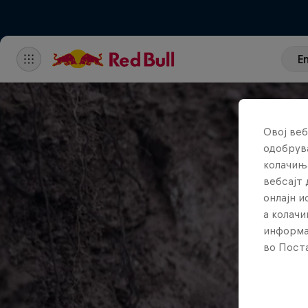
E
Овој веб
одобрува
колачињ
вебсајт 
онлајн 
а колачи
информа
во Поста