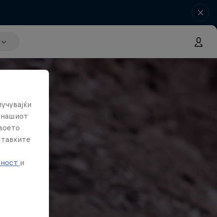
лучувајќи
е нашиот
твоето
ставките
е
тност
и