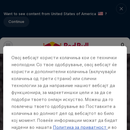
Want to see content from United States of America
?
Continue
Овој вебсајт користи колачиња кои се технички
неопходни. Со твое одобрување, овој вебсајт ќе
користи и дополнителни колачиња (вклучувајќи
колачиња од трети страни) или слични
технологии за да направиме нашиот вебсајт да
функционира, за маркетиншки цели и за да се
подобри твоето онлајн искуство. Можеш да го
повлечеш твоето одобрување во Поставките а
колачиња во долниот дел од вебсајтот во било
кој момент. Повеќе информации можат да бидат
најдени во нашата
Политика за приватност
и во