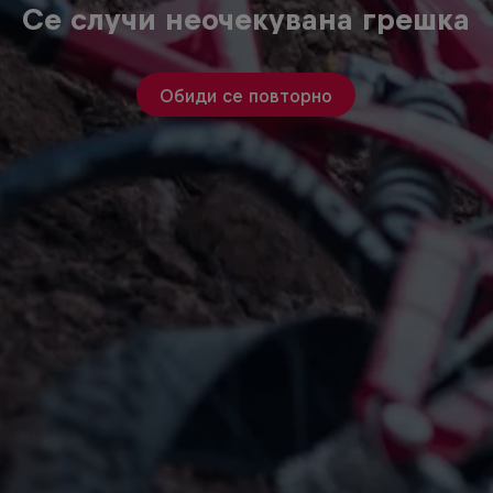
Се случи неочекувана грешка
Обиди се повторно