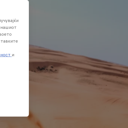
лучувајќи
е нашиот
твоето
ставките
е
тност
и