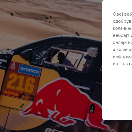
Овој веб
одобрува
колачињ
вебсајт 
онлајн 
а колачи
информа
во Поста