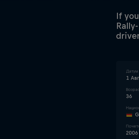
If yo
Rally
drive
Датум
1 Ав
Возра
36
Нацио
G
Почет
2006