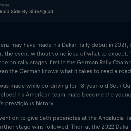
плини
 Raid Side By Side/Quad
enz may have made his Dakar Rally debut in 2021, b
at the event without some idea of what to expect. 
ce on rally stages, first in the German Rally Champ
an the German knows what it takes to read a roa
was made while co-driving for 18-year-old Seth Qui
helped his American team-mate become the younge
’s prestigious history.
ent on to give Seth pacenotes at the Andalucia Ral
rther stage wins followed. Then at the 2022 Dakar