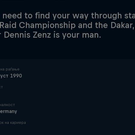
u need to find your way through st
-Raid Championship and the Dakar
r Dennis Zenz is your man.
 на раѓање
густ 1990
ст
налност
ermany
ок на кариера