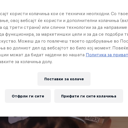
сајт користи колачиња кои се технички неопходни. Со твое
ње, овој вебсајт ќе користи и дополнителни колачиња (вк
а од трети страни) или слични технологии за да направим
да функционира, за маркетиншки цели и за да се подобри 
искуство. Можеш да го повлечеш твоето одобрување во По
ња во долниот дел од вебсајтот во било кој момент. Повеќ
ции можат да бидат најдени во нашата
Политика за прива
вките за колачиња долу.
Поставки за колачe
Отфрли ги сите
Прифати ги сите колачиња