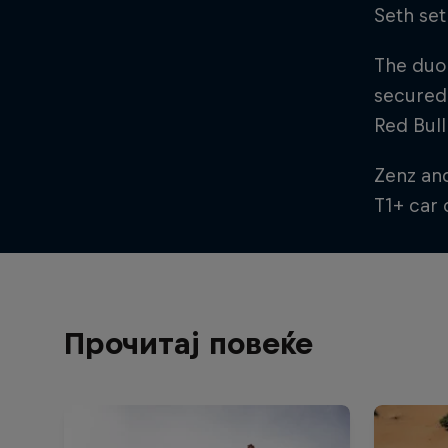
Seth set
The duo 
secured 
Red Bul
Zenz and
T1+ car 
Прочитај повеќе