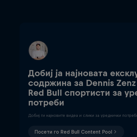
Добиј ја најновата екскл
содржина за Dennis Zenz
Red Bull спортисти за у
потреби
Добиј ги најновите видеа и слики за уреднички потреб
Посети го Red Bull Content Pool