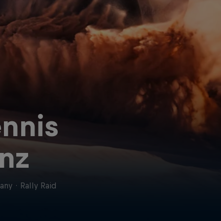
nnis
nz
any
·
Rally Raid