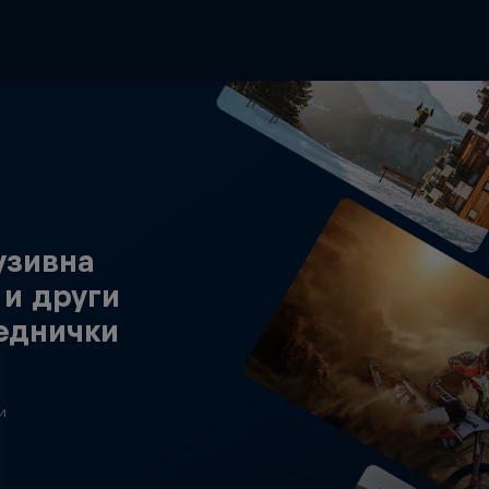
узивна
 и други
реднички
и