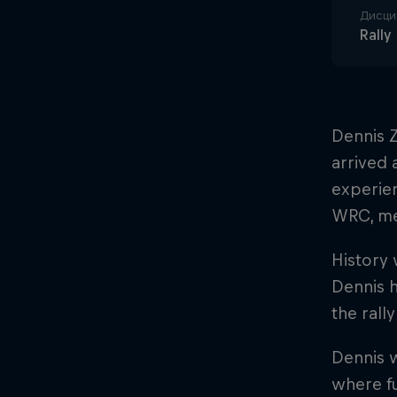
Дисци
Rally
Dennis Z
arrived 
experien
WRC, me
History 
Dennis 
the rally
Dennis w
where fu