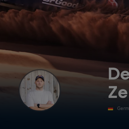
De
Ze
Germ