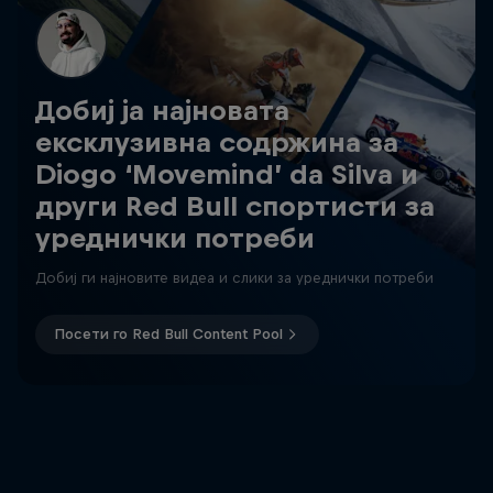
Добиј ја најновата
ексклузивна содржина за
Diogo ‘Movemind’ da Silva и
други Red Bull спортисти за
уреднички потреби
Добиј ги најновите видеа и слики за уреднички потреби
Посети го Red Bull Content Pool