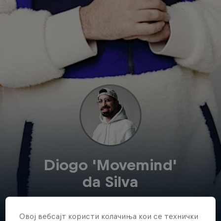
Diogo 'Movemind'
da Silva
Portugal
·
Games
Овој вебсајт користи колачиња кои се технички