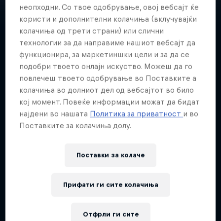
неопходни. Со твое одобрување, овој вебсајт ќе
користи и дополнителни колачиња (вклучувајќи
колачиња од трети страни) или слични
технологии за да направиме нашиот вебсајт да
One of Portugal's most popular
функционира, за маркетиншки цели и за да се
подобри твоето онлајн искуство. Можеш да го
streamers, Diogo ‘Movemind’ da
повлечеш твоето одобрување во Поставките а
Silva made the jump from
колачиња во долниот дел од вебсајтот во било
reporting on virtual matches to
кој момент. Повеќе информации можат да бидат
real football games.
најдени во нашата
Политика за приватност
и во
Поставките за колачиња долу.
Поставки за колачe
Датум на раѓање
2 Април 1992
Прифати ги сите колачиња
Возраст
34
Отфрли ги сите
Националност