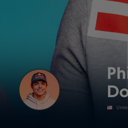
Ph
Do
Unite