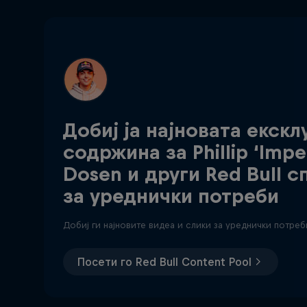
Добиј ја најновата екскл
содржина за Phillip ‘Imper
Dosen и други Red Bull 
за уреднички потреби
Добиј ги најновите видеа и слики за уреднички потреб
Посети го Red Bull Content Pool