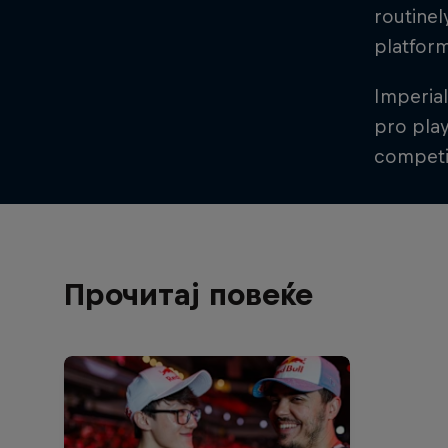
routinel
platfor
Imperial
pro playe
competit
Прочитај повеќе