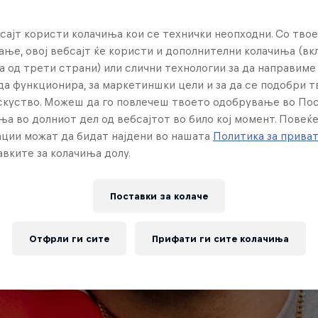
сајт користи колачиња кои се технички неопходни. Со твое
ње, овој вебсајт ќе користи и дополнителни колачиња (вк
а од трети страни) или слични технологии за да направим
да функционира, за маркетиншки цели и за да се подобри 
искуство. Можеш да го повлечеш твоето одобрување во По
ња во долниот дел од вебсајтот во било кој момент. Повеќ
ции можат да бидат најдени во нашата
Политика за прива
вките за колачиња долу.
Поставки за колачe
Отфрли ги сите
Прифати ги сите колачиња