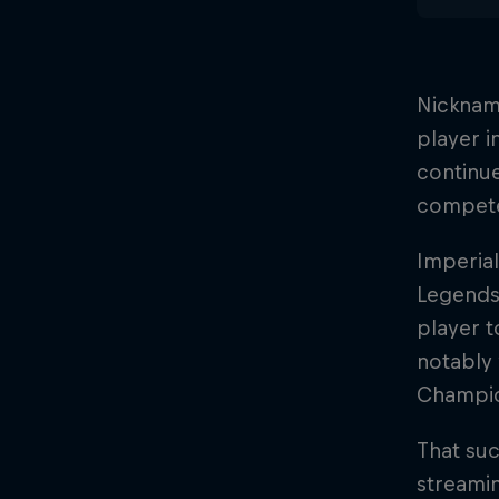
Nicknam
player i
continue
competed
Imperial
Legends 
player 
notably 
Champio
That suc
streamin