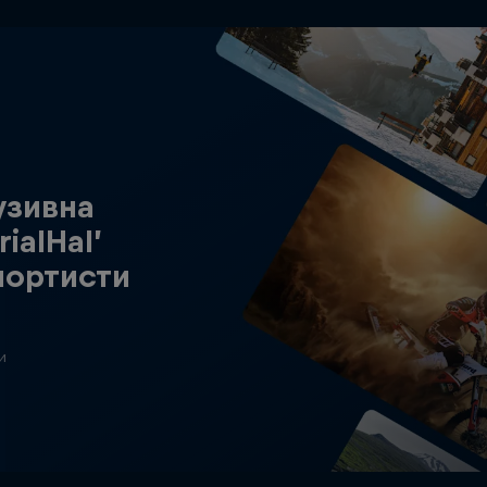
узивна
ialHal’
спортисти
и