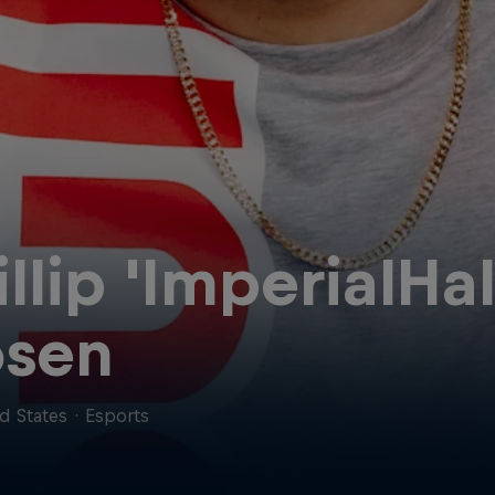
illip 'ImperialHal
sen
d States
·
Esports