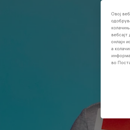
Овој веб
одобрува
колачињ
вебсајт 
онлајн 
а колачи
информа
во Поста