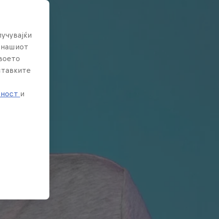
лучувајќи
е нашиот
твоето
ставките
е
тност
и