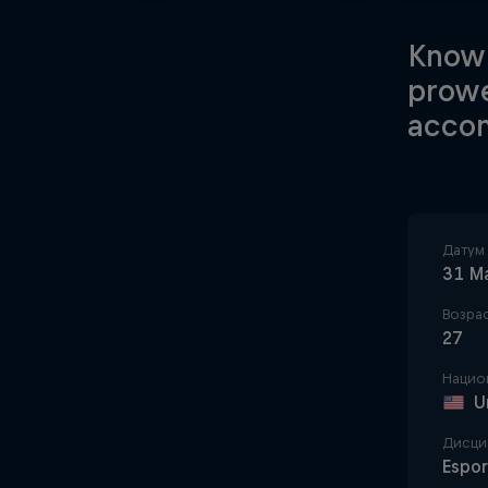
Known
prowe
accom
Датум
31 М
Возра
27
Нацио
U
Дисци
Espor