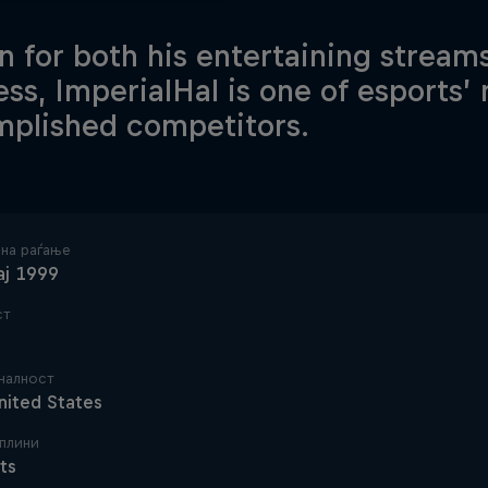
 for both his entertaining stream
ss, ImperialHal is one of esports’
plished competitors.
 на раѓање
ај 1999
ст
налност
nited States
плини
ts