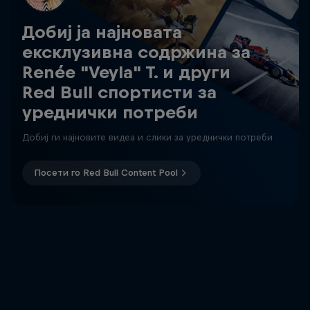
Добиј ја најновата
ексклузивна содржина за
Renée "Veyla" T. и други
Red Bull спортисти за
уреднички потреби
Добиј ги најновите видеа и слики за уреднички потреби
Посети го Red Bull Content Pool