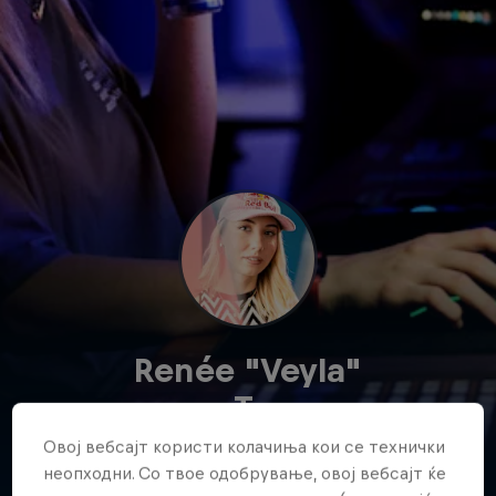
Renée "Veyla"
T.
Овој вебсајт користи колачиња кои се технички
Austria
·
Esports
неопходни. Со твое одобрување, овој вебсајт ќе