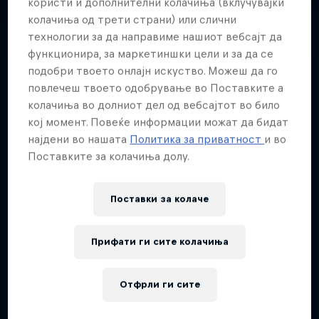
користи и дополнителни колачиња (вклучувајќи
колачиња од трети страни) или слични
технологии за да направиме нашиот вебсајт да
функционира, за маркетиншки цели и за да се
подобри твоето онлајн искуство. Можеш да го
Sometimes you prefer to take
повлечеш твоето одобрување во Поставките а
things into your own hands. This is
колачиња во долниот дел од вебсајтот во било
how Austrian streamer Renée
кој момент. Повеќе информации можат да бидат
најдени во нашата
Политика за приватност
и во
'Veyla' T. feels about her destiny –
Поставките за колачиња долу.
it's in her hands.
Поставки за колачe
Датум на раѓање
Прифати ги сите колачиња
10 Септември 1998
Возраст
27
Отфрли ги сите
Националност