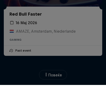
Red Bull Faster
16 Мај 2026
AMAZE, Amsterdam, Niederlande
GAMING
Past event
Повеќе