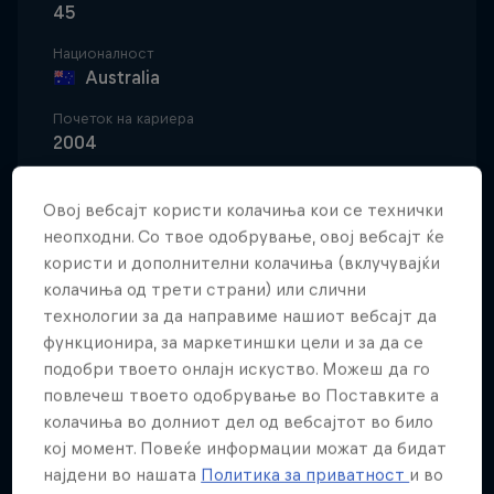
45
Националност
Australia
Почеток на кариера
2004
Дисциплини
Motocross Freestyle
Овој вебсајт користи колачиња кои се технички
неопходни. Со твое одобрување, овој вебсајт ќе
користи и дополнителни колачиња (вклучувајќи
колачиња од трети страни) или слични
Robbie 'Maddo' Maddison has broken distance
технологии за да направиме нашиот вебсајт да
records launching over a football field on live
функционира, за маркетиншки цели и за да се
television on ESPN. He's soared over the San Diego
подобри твоето онлајн искуство. Можеш да го
bay alongside snowmobiler Levi LaValle. He's
повлечеш твоето одобрување во Поставките а
колачиња во долниот дел од вебсајтот во било
jumped across an open Tower Bridge in London,
кој момент. Повеќе информации можат да бидат
incorporating a backflip for good measure.
најдени во нашата
Политика за приватност
и во
Throughout it all, Robbie has somehow found time