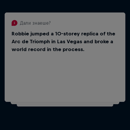
Дали знаеше?
Robbie jumped a 10-storey replica of the
Дали знаеше?
Arc de Triomph in Las Vegas and broke a
He was a stunt double for Vin Diesel in
world record in the process.
the film xXx: Return of Xander Cage in
2017. In It, he drove his motorcycle into
the ocean.