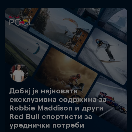
Добиј ја најновата
ексклузивна содржина за
Robbie Maddison и други
Red Bull спортисти за
уреднички потреби