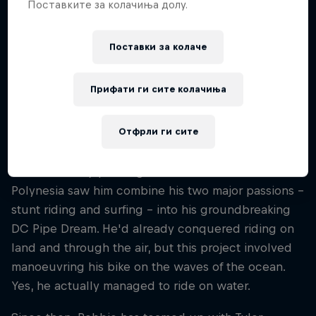
Поставките за колачиња долу.
to earn medals at X Games and Red Bull X-Fighters.
Then, in 2015, after several years of planning and
Поставки за колачe
preparation, he surfed his dirt bike on the
legendary Tahitian wave, Teahupo’o. “My goals are
Прифати ги сите колачиња
to transform what is perceived to be the norm,”
Robbie says. “I want to take things to new heights
Отфрли ги сите
and push boundaries.”
That boundary-pushing achievement in French
Polynesia saw him combine his two major passions –
stunt riding and surfing – into his groundbreaking
DC Pipe Dream. He'd already conquered riding on
land and through the air, but this project involved
manoeuvring his bike on the waves of the ocean.
Yes, he actually managed to ride on water.