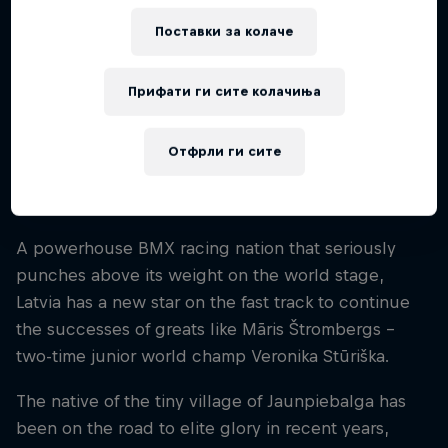
Националност
Поставки за колачe
Latvia
Почеток на кариера
Прифати ги сите колачиња
2022
Дисциплини
Отфрли ги сите
BMX Racing
A powerhouse BMX racing nation that seriously
punches above its weight on the world stage,
Latvia has a new star on the fast track to continue
the successes of greats like Māris Štrombergs –
two-time junior world champ Veronika Stūriška.
The native of the tiny village of Jaunpiebalga has
been on the road to elite glory in recent years,