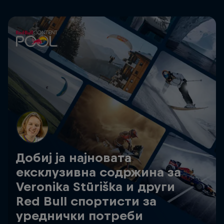
Добиј ја најновата
ексклузивна содржина за
Veronika Stūriška и други
Red Bull спортисти за
уреднички потреби