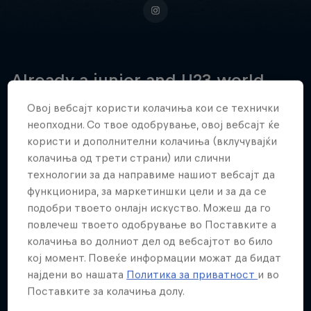
Already a junior and U23 world
champion, Veronika Stūriška is now
Овој вебсајт користи колачиња кои се технички
ready to claim her place as Latvia's
неопходни. Со твое одобрување, овој вебсајт ќе
next big elite BMX racing star.
користи и дополнителни колачиња (вклучувајќи
колачиња од трети страни) или слични
технологии за да направиме нашиот вебсајт да
функционира, за маркетиншки цели и за да се
Датум на раѓање
подобри твоето онлајн искуство. Можеш да го
28 Декември 2005
повлечеш твоето одобрување во Поставките а
колачиња во долниот дел од вебсајтот во било
Место на раѓање
Jaunpiebalga
кој момент. Повеќе информации можат да бидат
најдени во нашата
Политика за приватност
и во
Возраст
Поставките за колачиња долу.
20