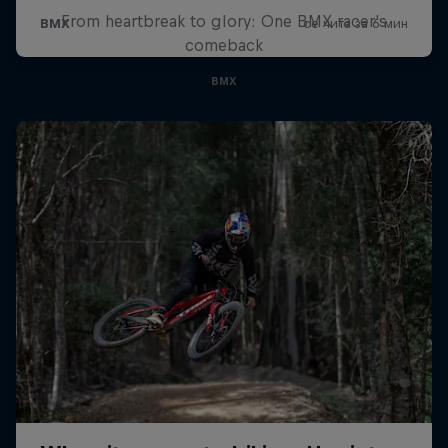
From heartbreak to glory: One BMX racer's
comeback
BMX