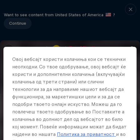
Want to see content from United States of America
?
Continue
Овој вебсајт користи колачиња кои се технички
неопходни. Со твое одобрување, овој вебсајт ќе
користи и дополнителни колачиња (вклучувајќи
колачиња од трети страни) или слични
технологии за да направиме нашиот вебсајт да
функционира, за маркетиншки цели и за да се
подобри твоето онлајн искуство. Можеш да го
повлечеш твоето одобрување во Поставките а
колачиња во долниот дел од вебсајтот во било
кој момент. Повеќе информации можат да бидат
најдени во нашата
Политика за приватност
и во