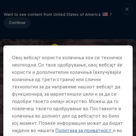
Want to see content from United States of America
?
Continue
Овој вебсајт користи колачиња кои се технички
неопходни. Со твое одобрување, овој вебсајт ќе
користи и дополнителни колачиња (вклучувајќи
колачиња од трети страни) или слични
технологии за да направиме нашиот вебсајт да
функционира, за маркетиншки цели и за да се
подобри твоето онлајн искуство. Можеш да го
повлечеш твоето одобрување во Поставките а
колачиња во долниот дел од вебсајтот во било
кој момент. Повеќе информации можат да бидат
најдени во нашата
Политика за приватност
и во