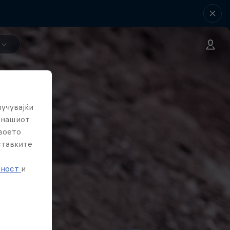
лучувајќи
е нашиот
твоето
ставките
е
тност
и