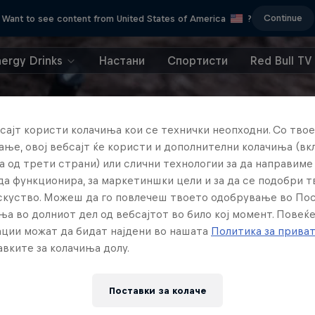
Continue
Want to see content from United States of America
?
nergy Drinks
Настани
Спортисти
Red Bull TV
сајт користи колачиња кои се технички неопходни. Со твое
ње, овој вебсајт ќе користи и дополнителни колачиња (вк
а од трети страни) или слични технологии за да направим
да функционира, за маркетиншки цели и за да се подобри 
искуство. Можеш да го повлечеш твоето одобрување во По
ња во долниот дел од вебсајтот во било кој момент. Повеќ
ции можат да бидат најдени во нашата
Политика за прива
вките за колачиња долу.
Поставки за колачe