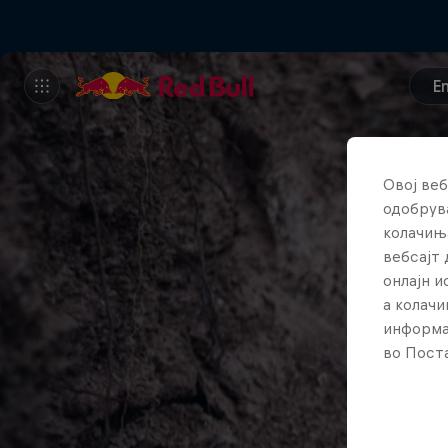
E
Овој веб
одобрува
колачињ
вебсајт 
онлајн 
а колачи
информа
во Поста