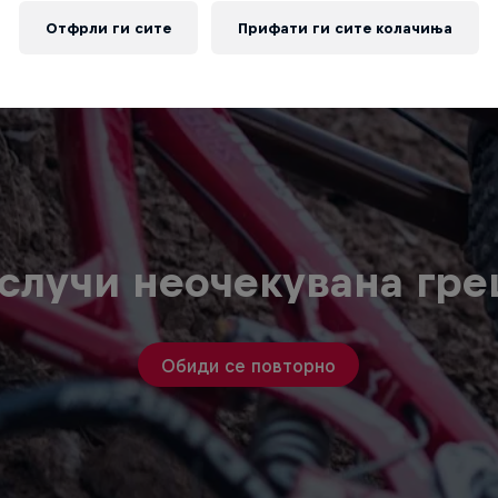
Отфрли ги сите
Прифати ги сите колачиња
случи неочекувана гр
Обиди се повторно