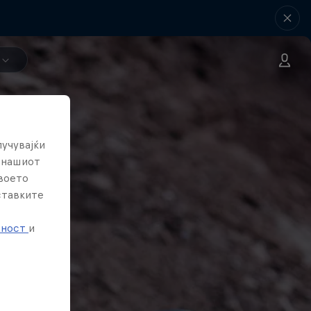
лучувајќи
е нашиот
твоето
ставките
е
тност
и