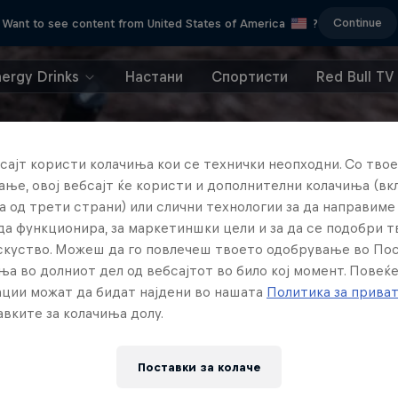
Continue
Want to see content from United States of America
?
nergy Drinks
Настани
Спортисти
Red Bull TV
сајт користи колачиња кои се технички неопходни. Со твое
ње, овој вебсајт ќе користи и дополнителни колачиња (вк
а од трети страни) или слични технологии за да направим
да функционира, за маркетиншки цели и за да се подобри 
искуство. Можеш да го повлечеш твоето одобрување во По
ња во долниот дел од вебсајтот во било кој момент. Повеќ
ции можат да бидат најдени во нашата
Политика за прива
вките за колачиња долу.
Поставки за колачe