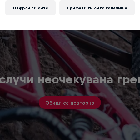
Отфрли ги сите
Прифати ги сите колачиња
случи неочекувана гр
Обиди се повторно