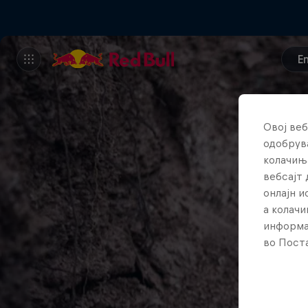
E
Овој веб
одобрува
колачињ
вебсајт 
онлајн 
а колачи
информа
во Поста