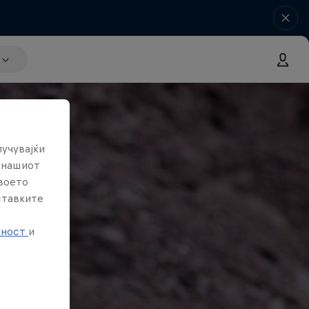
лучувајќи
е нашиот
твоето
ставките
е
тност
и