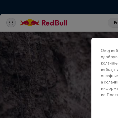
E
Овој веб
одобрува
колачињ
вебсајт 
онлајн 
а колачи
информа
во Поста