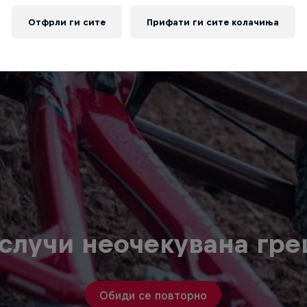
Отфрли ги сите
Прифати ги сите колачиња
случи неочекувана гр
Обиди се повторно