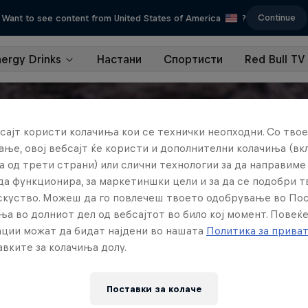
Continue
Want to see content from United States of America
?
nergy Drinks
Настани
Спортисти
Red Bull TV
сајт користи колачиња кои се технички неопходни. Со твое
ње, овој вебсајт ќе користи и дополнителни колачиња (вк
а од трети страни) или слични технологии за да направим
да функционира, за маркетиншки цели и за да се подобри 
искуство. Можеш да го повлечеш твоето одобрување во По
ња во долниот дел од вебсајтот во било кој момент. Повеќ
ции можат да бидат најдени во нашата
Политика за прива
вките за колачиња долу.
Поставки за колачe