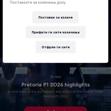
Поставките за колачиња долу.
Поставки за колачe
Прифати ги сите колачиња
Отфрли ги сите
26 мин
Pretoria P1 2026 highlights
A look back at the excitement and action of the Premier Padel
Pretoria P1 2026.