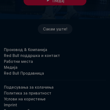
Гледај
Сакам уште!