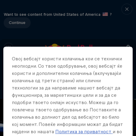
Want to see content from United States of America
?
Continue
Овој вебсајт користи колачиња кои се технички
неопходни. Со твое одобрување, овој вебсајт ќе
404
користи и дополнителни колачиња (вклучувајќи
Ова е непријатно... Каде отиде
колачиња од трети страни) или слични
страницата?!
технологии за да направиме нашиот вебсајт да
функционира, за маркетиншки цели и за да се
подобри твоето онлајн искуство. Можеш да го
повлечеш твоето одобрување во Поставките а
колачиња во долниот дел од вебсајтот во било
кој момент. Повеќе информации можат да бидат
најдени во нашата
Политика за приватност
и во