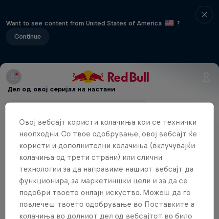
Want to see content from United States of America
?
Continue
Дел од овој серијал на настани
Red Bull Rubik's Cube World Cup
Овој вебсајт користи колачиња кои се технички
неопходни. Со твое одобрување, овој вебсајт ќе
користи и дополнителни колачиња (вклучувајќи
Welcome to the 5. Red Bull Rubik's Cube
колачиња од трети страни) или слични
Digital Qualifier!
технологии за да направиме нашиот вебсајт да
функционира, за маркетиншки цели и за да се
подобри твоето онлајн искуство. Можеш да го
повлечеш твоето одобрување во Поставките а
The digital Qualifiers will focus on a digital version
колачиња во долниот дел од вебсајтот во било