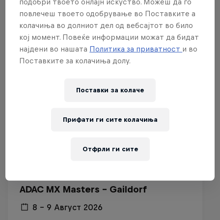
подобри твоето онлајн искуство. Можеш да го
Поврзани настани
повлечеш твоето одобрување во Поставките а
колачиња во долниот дел од вебсајтот во било
кој момент. Повеќе информации можат да бидат
најдени во нашата
Политика за приватност
и во
Поставките за колачиња долу.
Поставки за колачe
Прифати ги сите колачиња
Отфрли ги сите
ADAC MX Masters – Gaildorf
8 – 9 Август 2026