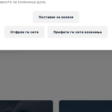
вките за колачиња долу.
Поставки за колачe
Moore
Отфрли ги сите
Прифати ги сите колачиња
States
ај профил