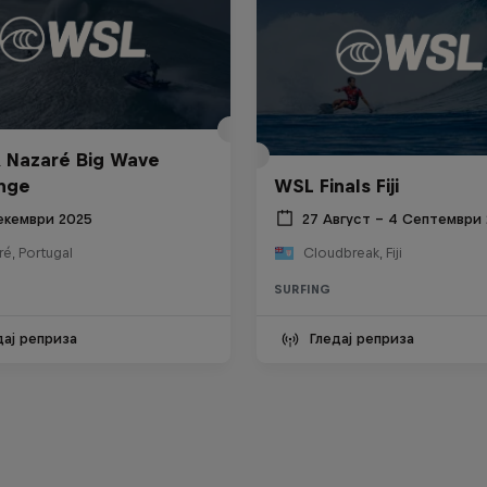
 Nazaré Big Wave
nge
WSL Finals Fiji
екември 2025
27 Август – 4 Септември
é, Portugal
Cloudbreak, Fiji
SURFING
дај реприза
Гледај реприза
Inside Pro Surfing