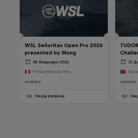
WSL Señoritas Open Pro 2026
TUDOR
presented by Wong
Challe
28 Февруари 2026
13 Д
Punta Hermosa, Peru
Nazar
SURFING
SURFING
Гледај реприза
Гле
WSL Replay