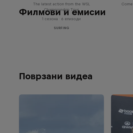
The latest action from the WSL
Come 
Филмови и емисии
Championship Tour
1 сезона · 6 епизоди
SURFING
Поврзани видеа