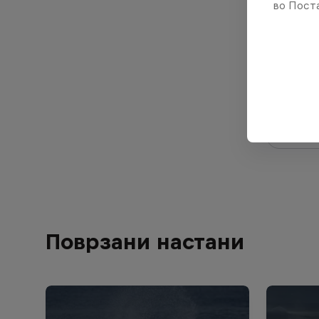
во Поста
Carissa 
United 
Разглед
Поврзани настани