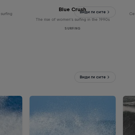
Blue Crush
Види ги сите
surfing
Ce
The rise of women's surfing in the 1990s
SURFING
Види ги сите