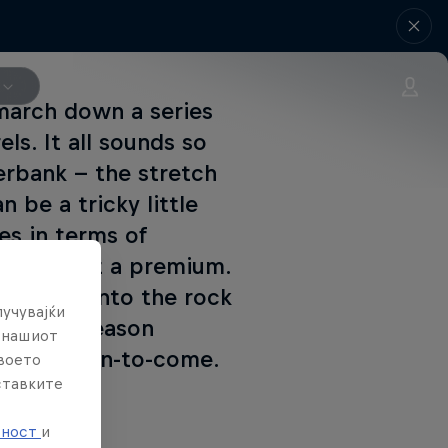
march down a series
ls. It all sounds so
erbank -- the stretch
 be a tricky little
es in terms of
 wave is at a premium.
ing out onto the rock
лучувајќи
for any season
е нашиот
he campaign-to-come.
твоето
ставките
е
тност
и