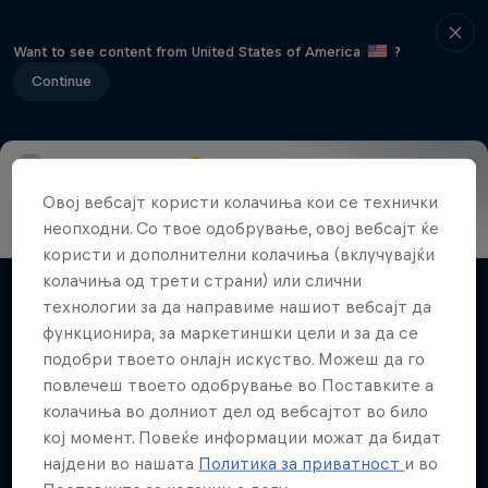
Want to see content from United States of America
?
Continue
Info
Vehicles
Route
FAQs
Results and standings
Овој вебсајт користи колачиња кои се технички
неопходни. Со твое одобрување, овој вебсајт ќе
More Than Machine
користи и дополнителни колачиња (вклучувајќи
All-access WRC show
колачиња од трети страни) или слични
Филмови и емисии
технологии за да направиме нашиот вебсајт да
1 сезона · 7 епизоди
функционира, за маркетиншки цели и за да се
WRC
подобри твоето онлајн искуство. Можеш да го
повлечеш твоето одобрување во Поставките а
колачиња во долниот дел од вебсајтот во било
кој момент. Повеќе информации можат да бидат
Поврзани видеа
најдени во нашата
Политика за приватност
и во