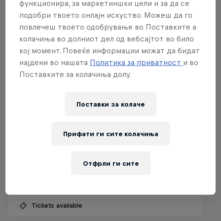
функционира, за маркетиншки цели и за да се
подобри твоето онлајн искуство. Можеш да го
повлечеш твоето одобрување во Поставките а
колачиња во долниот дел од вебсајтот во било
кој момент. Повеќе информации можат да бидат
најдени во нашата
Политика за приватност
и во
Поставките за колачиња долу.
Поставки за колачe
Red Bull Reshuffle
Прифати ги сите колачиња
15 Август 2026
Отфрли ги сите
Austria Center Vienna, Austria
GAMING
Tickets available