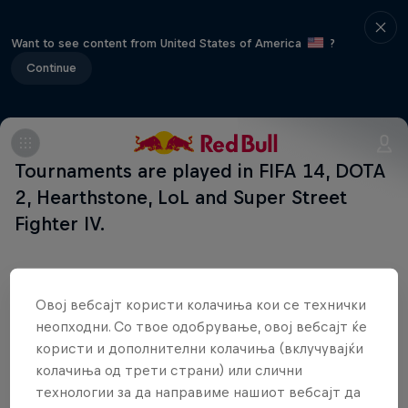
Want to see content from United States of America
?
Continue
Tournaments are played in FIFA 14, DOTA
2, Hearthstone, LoL and Super Street
Fighter IV.
Овој вебсајт користи колачиња кои се технички
Поврзани настани
неопходни. Со твое одобрување, овој вебсајт ќе
користи и дополнителни колачиња (вклучувајќи
колачиња од трети страни) или слични
технологии за да направиме нашиот вебсајт да