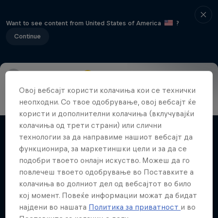
Want to see content from United States of America
?
Continue
Main
About Drift Masters
Овој вебсајт користи колачиња кои се технички
неопходни. Со твое одобрување, овој вебсајт ќе
Nippon Dorifuto
користи и дополнителни колачиња (вклучувајќи
Mad Mike's journey in Formula DRIFT Japan
колачиња од трети страни) или слични
Филмови и емисии
технологии за да направиме нашиот вебсајт да
1 сезона · 5 епизоди
функционира, за маркетиншки цели и за да се
MOTORING
подобри твоето онлајн искуство. Можеш да го
повлечеш твоето одобрување во Поставките а
колачиња во долниот дел од вебсајтот во било
кој момент. Повеќе информации можат да бидат
Поврзани видеа
најдени во нашата
Политика за приватност
и во