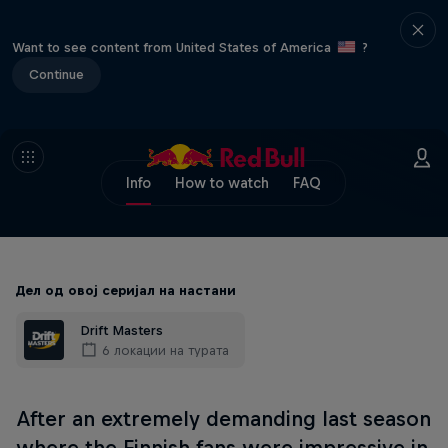
Want to see content from United States of America
?
Continue
Info
How to watch
FAQ
Дел од овој серијал на настани
Drift Masters
6 локации на турата
After an extremely demanding last season
where the Finnish fans were impressive in