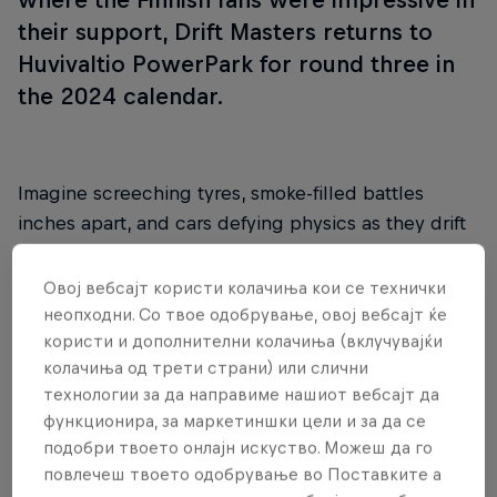
their support, Drift Masters returns to
Huvivaltio PowerPark for round three in
the 2024 calendar.
Imagine screeching tyres, smoke-filled battles
inches apart, and cars defying physics as they drift
around corners. This is Drift Masters – and it’s not
for the faint-hearted.
Овој вебсајт користи колачиња кои се технички
неопходни. Со твое одобрување, овој вебсајт ќе
The season promises six rounds in diverse locations
користи и дополнителни колачиња (вклучувајќи
across Europe where top drivers from 20 countries
колачиња од трети страни) или слични
will transform racetracks into smoky battlegrounds
технологии за да направиме нашиот вебсајт да
функционира, за маркетиншки цели и за да се
as they unleash their skill and courage in a fight for
подобри твоето онлајн искуство. Можеш да го
drifting supremacy. On these grounds, it’s not the
повлечеш твоето одобрување во Поставките а
fastest lap that'll get drivers the win – it's all about