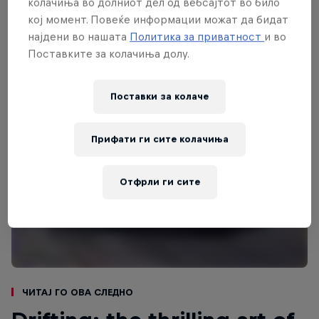
колачиња во долниот дел од вебсајтот во било
control, precision and fluidity that'll impress the
кој момент. Повеќе информации можат да бидат
judges as they determine who receives the first
најдени во нашата
Политика за приватност
и во
place.
Поставките за колачиња долу.
Поставки за колачe
Прифати ги сите колачиња
Отфрли ги сите
Читај го ова следно