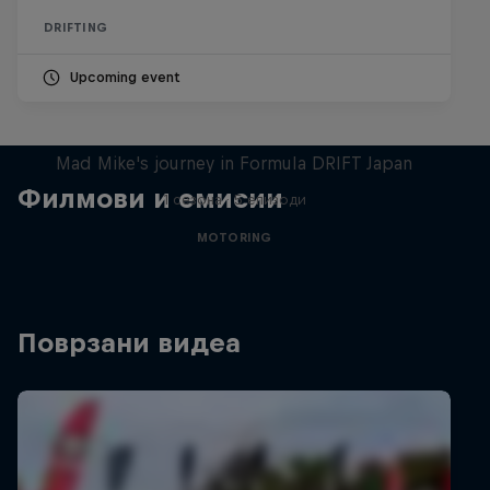
DRIFTING
Upcoming event
Nippon Dorifuto
Mad Mike's journey in Formula DRIFT Japan
Филмови и емисии
1 сезона · 5 епизоди
MOTORING
Поврзани видеа