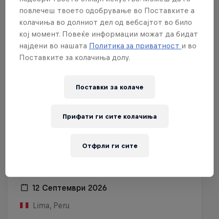
повлечеш твоето одобрување во Поставките а
колачиња во долниот дел од вебсајтот во било
кој момент. Повеќе информации можат да бидат
најдени во нашата
Политика за приватност
и во
Поставките за колачиња долу.
Поставки за колачe
Прифати ги сите колачиња
Отфрли ги сите
Red Bull Batalla Peru National Final
2026
12 Септември 2026
Lima, Peru