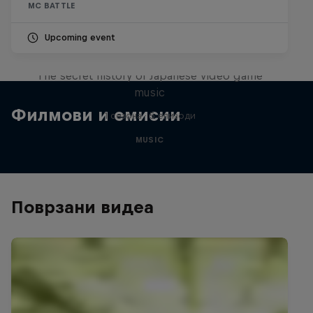
MC BATTLE
Upcoming event
Diggin' in the Carts
The secret history of Japanese video game
music
Филмови и емисии
1 сезона · 5 епизоди
MUSIC
Поврзани видеа