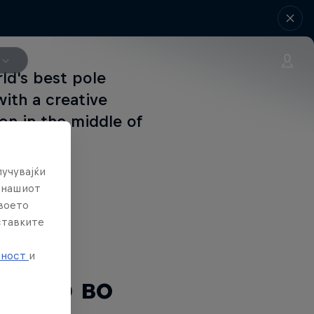
ld's best pole
with a creative
on in the middle of
лучувајќи
е нашиот
твоето
ставките
 ова следно
е
тност
и
ордер во