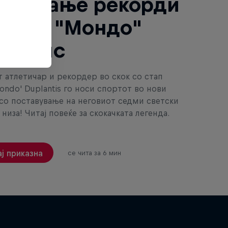
тавување рекорди
рманд "Мондо"
лантис
 атлетичар и рекордер во скок со стап
ondo' Duplantis го носи спортот во нови
со поставување на неговиот седми светски
низа! Читај повеќе за скокачката легенда.
ј приказна
се чита за 6 мин