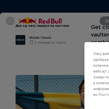
E
Дел од овој серијал на настани
Get cl
vaulter
Mondo Classic
combin
1 локација на турата
the sp
Овој веб
одобрува
колачињ
вебсајт 
онлајн 
а колачи
информа
во Поста