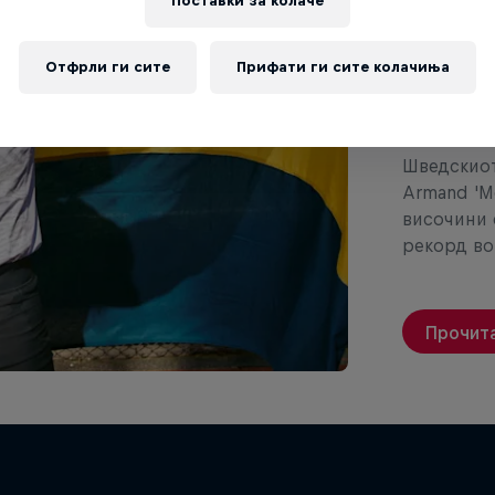
пос
Поставки за колачe
- А
Отфрли ги сите
Прифати ги сите колачиња
Дуп
Шведскиот
Armand 'M
височини 
рекорд во 
Прочита