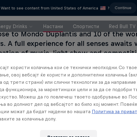
Continue
Want to see content from United States of America
?
nergy Drinks
Настани
Спортисти
Red Bull TV
ose to Mondo Duplantis and 10 of the wor
s. A full experience for all senses awaits 
ation of music, light show and competiti
ectator stands.
сајт користи колачиња кои се технички неопходни. Со твое
ње, овој вебсајт ќе користи и дополнителни колачиња (вк
а од трети страни) или слични технологии за да направим
да функционира, за маркетиншки цели и за да се подобри 
искуство. Можеш да го повлечеш твоето одобрување во По
Читај го
ња во долниот дел од вебсајтот во било кој момент. Повеќ
ции можат да бидат најдени во нашата
Политика за прива
вките за колачиња долу.
Рек