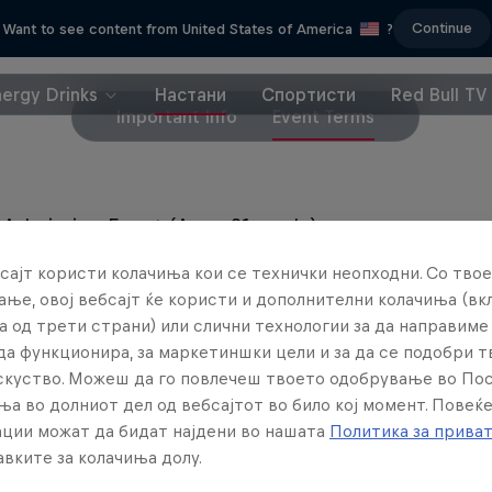
Continue
Want to see content from United States of America
?
nergy Drinks
Настани
Спортисти
Red Bull TV
Important Info
Event Terms
 Admission Event (Ages 21+ only)
сајт користи колачиња кои се технички неопходни. Со твое
ets are final sale and cannot be exchanged or refun
ње, овој вебсајт ќе користи и дополнителни колачиња (вк
а од трети страни) или слични технологии за да направим
да функционира, за маркетиншки цели и за да се подобри 
искуство. Можеш да го повлечеш твоето одобрување во По
ња во долниот дел од вебсајтот во било кој момент. Повеќ
ции можат да бидат најдени во нашата
Политика за прива
вките за колачиња долу.