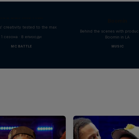
The Making of Red 
Symphonic with Me
Red Bull Mic Flex
Boomin
' creativity tested to the max
Behind the scenes with produc
1 сезона · 8 епизоди
Boomin in LA
MC BATTLE
MUSIC