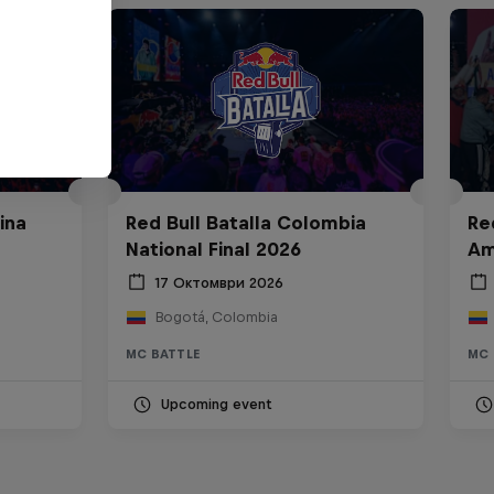
ina
Red Bull Batalla Colombia
Re
National Final 2026
Am
17 Октомври 2026
Bogotá, Colombia
MC BATTLE
MC 
Upcoming event