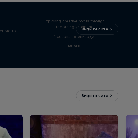
Bull
All Access: Danitsa
tro
Exploring creative roots through
recording an album
Види ги сите
er Metro
1 сезона · 6 епизоди
MUSIC
Види ги сите