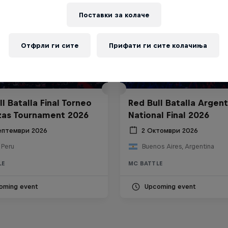
Поставки за колачe
Отфрли ги сите
Прифати ги сите колачиња
l Batalla Final Torneo
Red Bull Batalla Argent
zas Tournament 2026
National Final 2026
ептември 2026
2 Октомври 2026
 Peru
Buenos Aires, Argentina
LE
MC BATTLE
oming event
Upcoming event