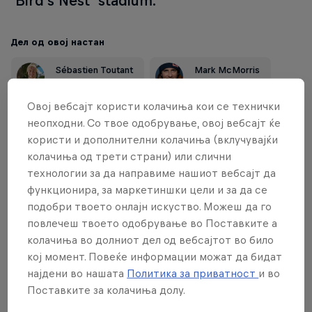
'Bird's Nest' stadium.
Дел од овој настан
Sébastien Toutant
Mark McMorris
Canada
Canada
Овој вебсајт користи колачиња кои се технички
неопходни. Со твое одобрување, овој вебсајт ќе
користи и дополнителни колачиња (вклучувајќи
колачиња од трети страни) или слични
технологии за да направиме нашиот вебсајт да
функционира, за маркетиншки цели и за да се
подобри твоето онлајн искуство. Можеш да го
повлечеш твоето одобрување во Поставките а
колачиња во долниот дел од вебсајтот во било
кој момент. Повеќе информации можат да бидат
најдени во нашата
Политика за приватност
и во
Поставките за колачиња долу.