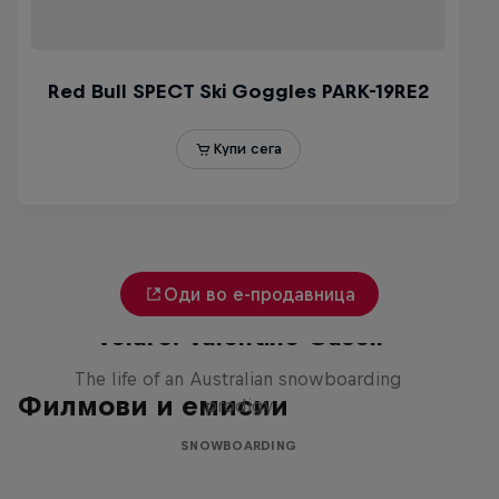
Оди во е-продавница
Volare: Valentino Guseli
The life of an Australian snowboarding
Филмови и емисии
prodigy
SNOWBOARDING