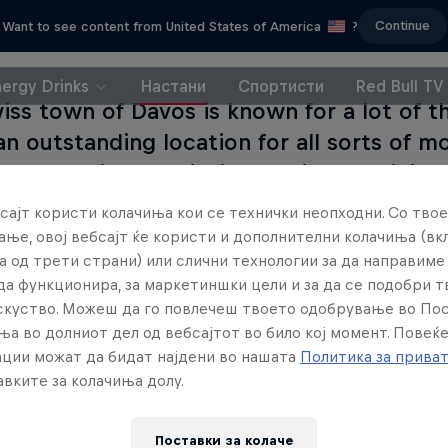
Continue
Want to see content from United States of America
?
nergy Drinks
Настани
Спортисти
Red Bull TV
iss town of Davos is known for a lot of th
an outstanding location for all sorts of m
0km of single trails it's the ideal training
like Sina Frei, who will race the competiti
сајт користи колачиња кои се технички неопходни. Со твое
ње, овој вебсајт ќе користи и дополнителни колачиња (вк
а од трети страни) или слични технологии за да направим
да функционира, за маркетиншки цели и за да се подобри 
искуство. Можеш да го повлечеш твоето одобрување во По
ња во долниот дел од вебсајтот во било кој момент. Повеќ
ции можат да бидат најдени во нашата
Политика за прива
вките за колачиња долу.
Поставки за колачe