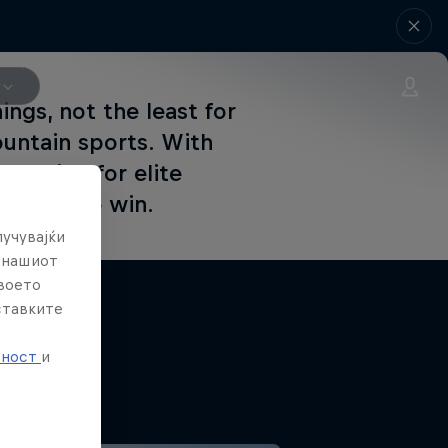
ings, not the least for
ountain sports. With
 location for elite
on for the win.
лучувајќи
е нашиот
твоето
ставките
е
тност
и