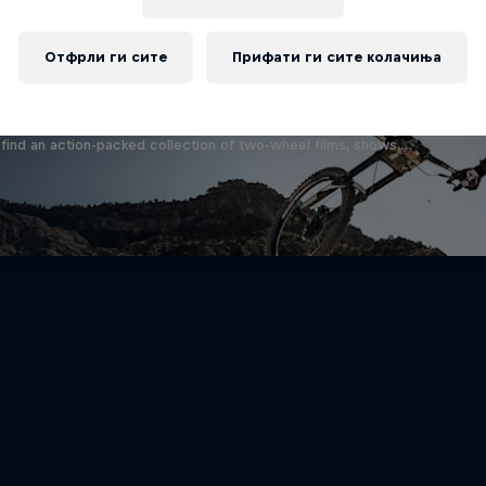
Отфрли ги сите
Прифати ги сите колачиња
find an action-packed collection of two-wheel films, shows …