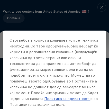
Want to see content from United States of America
?
Continue
Овој вебсајт користи колачиња кои се технички
Info
Highlights
How to watch
Preview
FAQ
неопходни. Со твое одобрување, овој вебсајт ќе
користи и дополнителни колачиња (вклучувајќи
колачиња од трети страни) или слични
технологии за да направиме нашиот вебсајт да
Поврзани видеа
функционира, за маркетиншки цели и за да се
подобри твоето онлајн искуство. Можеш да го
повлечеш твоето одобрување во Поставките а
колачиња во долниот дел од вебсајтот во било
кој момент. Повеќе информации можат да бидат
најдени во нашата
Политика за приватност
и во
Поставките за колачиња долу.