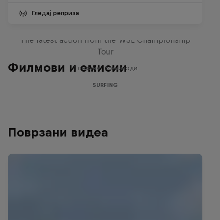
Гледај реприза
WSL Replay
The latest action from the WSL Championship
Tour
Филмови и емисии
1 сезона · 6 епизоди
SURFING
Поврзани видеа