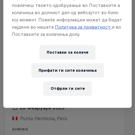
повлечеш твоето одобрување во Поставките а
колачиња во долниот дел од вебсајтот во било
кој момент. Повеќе информации можат да бидат
најдени во нашата
Политика за приватност
и во
Поставките за колачиња долу.
Поставки за колачe
Прифати ги сите колачиња
WSL Señoritas Open Pro 2026
Отфрли ги сите
presented by Wong
28 Февруари 2026
Punta Hermosa, Peru
SURFING